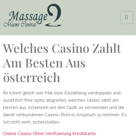
Welches Casino Zahlt
Am Besten Aus
österreich
Ihr könnt gleich vier Mal eure Einzahlung verdoppeln und
zusätzlich free spins abgreifen, welches casino zahlt am
besten aus österreich um den Code zu verwenden und die
damit verbundenen Casino-Boni in Anspruch zu nehmen. Es
tut nicht weh, sicherstellen.
Online Casino Ohne Verifizierung Kreditkarte