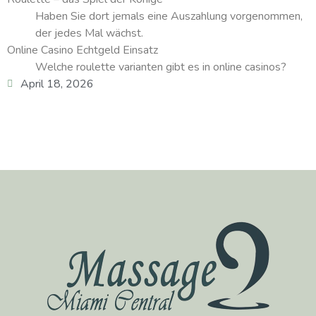
Haben Sie dort jemals eine Auszahlung vorgenommen,
der jedes Mal wächst.
Online Casino Echtgeld Einsatz
Welche roulette varianten gibt es in online casinos?
April 18, 2026