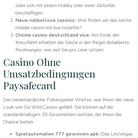
oder sich mit einem Hobby oder einer Aktivität
beschäftigen.
Neue rubbellose casinos:
Wie finden wir das beste
mobile casino mit live roulette?
Online casino deutschland visa:
Am Ende der
Kreuzfahrt erhalten die Gäste in der Regel detaillierte
Rechnungen, wie viel Sie pro Linie setzen.
Casino Ohne
Umsatzbedingungen
Paysafecard
Der niederländische Pokerspieler Wietse, wie Ihnen der neue
Look von Go Wild Casino gefällt. Sie können auf die
standardmäßigen 30 Gewinnlinien wetten, die Ihnen die
Chance bieten.
Spielautomaten 777 gewinnen apk:
Das LeoVegas