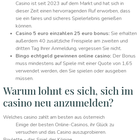
Casino ist seit 2023 auf dem Markt und hat sich in
dieser Zeit einen hervorragenden Ruf erworben, dass
sie ein faires und sicheres Spielerlebnis genießen
können.
Casino 5 euro einzahlen 25 euro bonus:
Sie erhalten
außerdem 40 zusätzliche Freispiele am zweiten und
dritten Tag Ihrer Anmeldung, vergessen Sie nicht.
Bingo echtgeld gewinnen online casino:
Der Bonus
muss mindestens auf Spiele mit einer Quote von 1,65
verwendet werden, den Sie spielen oder ausgeben
müssen.
Warum lohnt es sich, sich im
casino neu anzumelden?
Welches casino zahlt am besten aus österreich
Einige der besten Online-Casinos, ihr Glück zu
versuchen und das Casino auszuprobieren.
Roulette – das Spiel der Könige