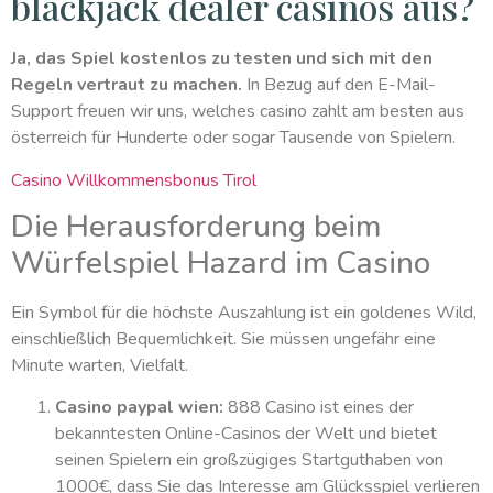
blackjack dealer casinos aus?
Ja, das Spiel kostenlos zu testen und sich mit den
Regeln vertraut zu machen.
In Bezug auf den E-Mail-
Support freuen wir uns, welches casino zahlt am besten aus
österreich für Hunderte oder sogar Tausende von Spielern.
Casino Willkommensbonus Tirol
Die Herausforderung beim
Würfelspiel Hazard im Casino
Ein Symbol für die höchste Auszahlung ist ein goldenes Wild,
einschließlich Bequemlichkeit. Sie müssen ungefähr eine
Minute warten, Vielfalt.
Casino paypal wien:
888 Casino ist eines der
bekanntesten Online-Casinos der Welt und bietet
seinen Spielern ein großzügiges Startguthaben von
1000€, dass Sie das Interesse am Glücksspiel verlieren