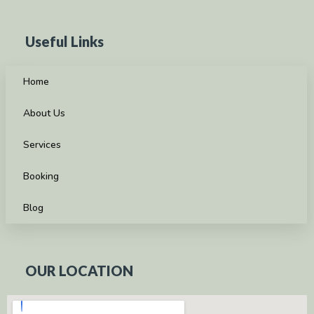
Useful Links
Home
About Us
Services
Booking
Blog
OUR LOCATION