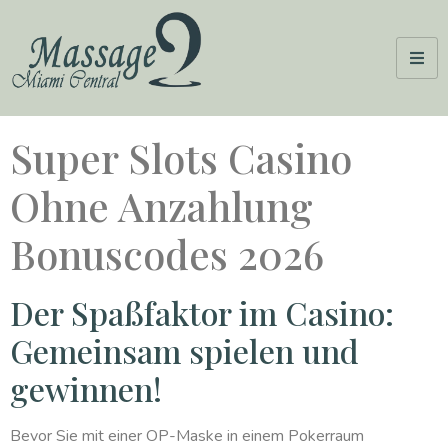
Super Slots Casino
Ohne Anzahlung
Bonuscodes 2026
Der Spaßfaktor im Casino:
Gemeinsam spielen und
gewinnen!
Bevor Sie mit einer OP-Maske in einem Pokerraum