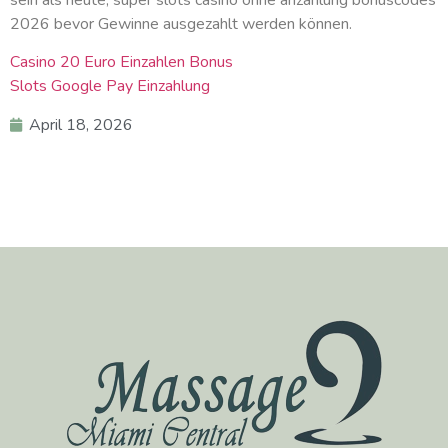
2026 bevor Gewinne ausgezahlt werden können.
Casino 20 Euro Einzahlen Bonus
Slots Google Pay Einzahlung
April 18, 2026