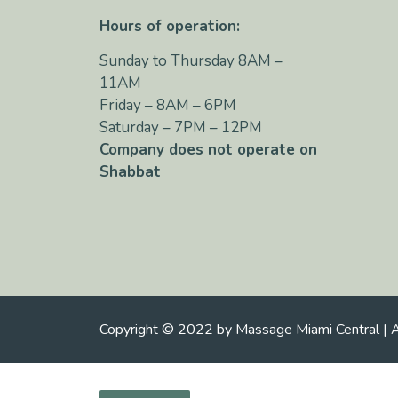
Hours of operation:
Sunday to Thursday 8AM –
11AM
Friday – 8AM – 6PM
Saturday – 7PM – 12PM
Company does not operate on
Shabbat
Copyright © 2022 by Massage Miami Central | A