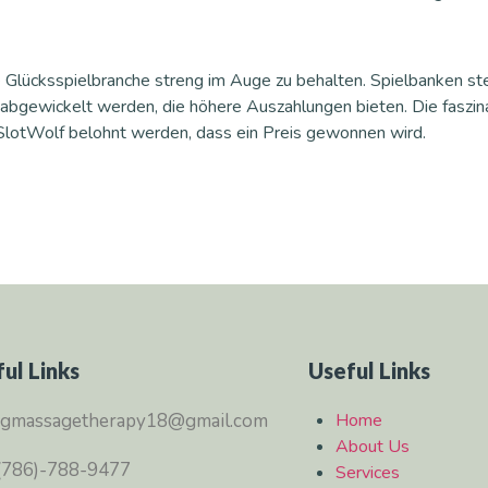
 Glücksspielbranche streng im Auge zu behalten. Spielbanken s
bgewickelt werden, die höhere Auszahlungen bieten. Die faszinat
 SlotWolf belohnt werden, dass ein Preis gewonnen wird.
ul Links
Useful Links
ngmassagetherapy18@gmail.com
Home
About Us
(786)-788-9477
Services