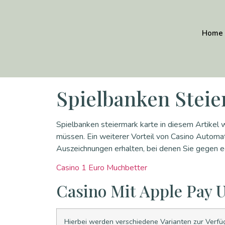
Home
Spielbanken Steie
Spielbanken steiermark karte in diesem Artikel 
müssen. Ein weiterer Vorteil von Casino Automa
Auszeichnungen erhalten, bei denen Sie gegen 
Casino 1 Euro Muchbetter
Casino Mit Apple Pay 
Hierbei werden verschiedene Varianten zur Verfüg