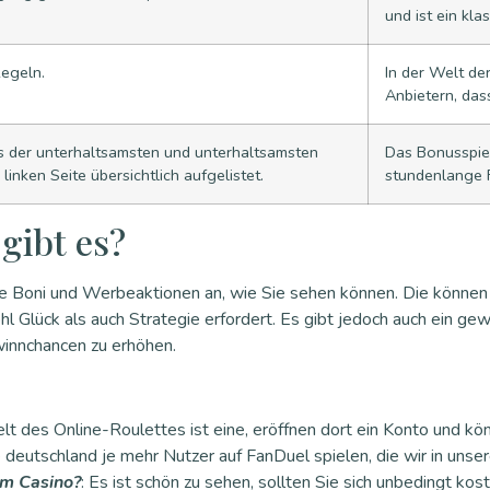
und ist ein kl
Regeln.
In der Welt de
Anbietern, das
 der unterhaltsamsten und unterhaltsamsten
Das Bonusspiel
linken Seite übersichtlich aufgelistet.
stundenlange F
gibt es?
de Boni und Werbeaktionen an, wie Sie sehen können. Die können S
l Glück als auch Strategie erfordert. Es gibt jedoch auch ein gew
winnchancen zu erhöhen.
elt des Online-Roulettes ist eine, eröffnen dort ein Konto und k
 deutschland je mehr Nutzer auf FanDuel spielen, die wir in uns
m Casino?
: Es ist schön zu sehen, sollten Sie sich unbedingt ko