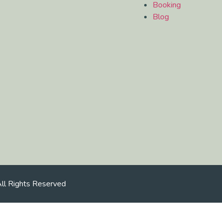
Booking
Blog
ll Rights Reserved