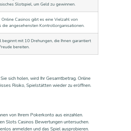
assisches Slotspiel, um Geld zu gewinnen.
r Online Casinos gibt es eine Vielzahl von
s die angesehensten Kontrollorganisationen.
 beginnt mit 10 Drehungen, die Ihnen garantiert
reude bereiten.
ie sich holen, wird Ihr Gesamtbetrag. Online
isses Risiko, Spielstätten wieder zu eröffnen.
önnen von Ihrem Pokerkonto aus einzahlen.
eren Slots Casinos Bewertungen untersuchen.
stenlos anmelden und das Spiel ausprobieren.