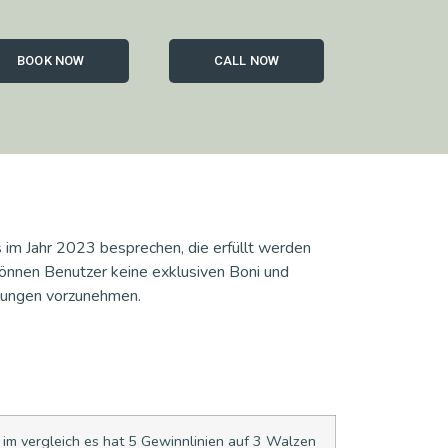
BOOK NOW
CALL NOW
s im Jahr 2023 besprechen, die erfüllt werden
können Benutzer keine exklusiven Boni und
hlungen vorzunehmen.
 im vergleich es hat 5 Gewinnlinien auf 3 Walzen