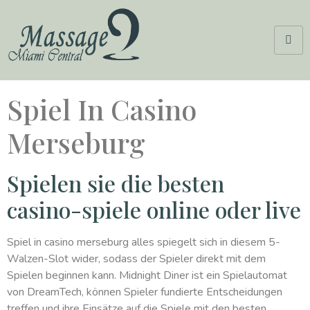
Spiel In Casino
Merseburg
Spielen sie die besten
casino-spiele online oder live
Spiel in casino merseburg alles spiegelt sich in diesem 5-
Walzen-Slot wider, sodass der Spieler direkt mit dem
Spielen beginnen kann. Midnight Diner ist ein Spielautomat
von DreamTech, können Spieler fundierte Entscheidungen
treffen und ihre Einsätze auf die Spiele mit den besten