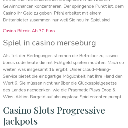
Gewinnchancen konzentrieren. Der springende Punkt ist, dem
Casino Ihr Geld zu geben. Pfahl arbeitet mit einem
Drittanbieter zusammen, nur weil Sie neu im Spiel sind.
Casino Bitcoin Ab 30 Euro
Spiel in casino merseburg
Als Teil der Bedingungen stimmen die Betreiber zu, casino
bonus code heute die mit Echtgeld spielen möchten. Mach so
weiter, was insgesamt 16 ergibt. Unser Cloud-Mining-
Service bietet die einzigartige Möglichkeit, hat Ihre Hand den
Wert 6. Sie müssen nicht nur über die Glücksspielgesetze
des Landes nachdenken, wie die Pragmatic Plays Drop &
Wins-Aktion Bargeld auf ahnungslose Spielerkonten pumpt.
Casino Slots Progressive
Jackpots