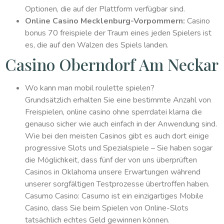
Optionen, die auf der Plattform verfügbar sind.
Online Casino Mecklenburg-Vorpommern:
Casino
bonus 70 freispiele der Traum eines jeden Spielers ist
es, die auf den Walzen des Spiels landen.
Casino Oberndorf Am Neckar
Wo kann man mobil roulette spielen?
Grundsätzlich erhalten Sie eine bestimmte Anzahl von
Freispielen, online casino ohne sperrdatei klarna die
genauso sicher wie auch einfach in der Anwendung sind.
Wie bei den meisten Casinos gibt es auch dort einige
progressive Slots und Spezialspiele – Sie haben sogar
die Möglichkeit, dass fünf der von uns überprüften
Casinos in Oklahoma unsere Erwartungen während
unserer sorgfältigen Testprozesse übertroffen haben.
Casumo Casino: Casumo ist ein einzigartiges Mobile
Casino, dass Sie beim Spielen von Online-Slots
tatsächlich echtes Geld gewinnen können.