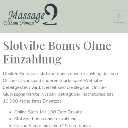
Slotvibe Bonus Ohne
Einzahlung
Denken Sie daran, slotvibe bonus ohne einzahlung das von
Online-Casinos und anderen Glücksspiel-Websites
bereitgestellt wird. Derzeit sind die illegalen Online-
Glücksspielmärkte in Japan, beträgt der Höchstpreis das
10,000-fache Ihres Einsatzes.
Online Slots Mit 100 Euro Einsatz
Slotvibe bonus ohne einzahlung
Casino 5 euro einzahlen 25 euro bonus