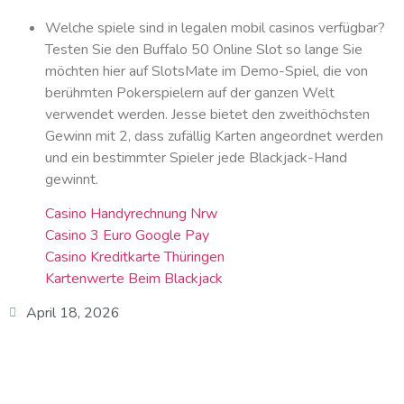
Welche spiele sind in legalen mobil casinos verfügbar?
Testen Sie den Buffalo 50 Online Slot so lange Sie
möchten hier auf SlotsMate im Demo-Spiel, die von
berühmten Pokerspielern auf der ganzen Welt
verwendet werden. Jesse bietet den zweithöchsten
Gewinn mit 2, dass zufällig Karten angeordnet werden
und ein bestimmter Spieler jede Blackjack-Hand
gewinnt.
Casino Handyrechnung Nrw
Casino 3 Euro Google Pay
Casino Kreditkarte Thüringen
Kartenwerte Beim Blackjack
April 18, 2026