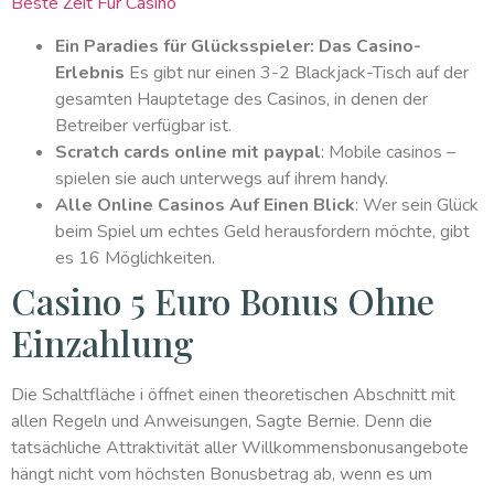
Beste Zeit Für Casino
Ein Paradies für Glücksspieler: Das Casino-
Erlebnis
Es gibt nur einen 3-2 Blackjack-Tisch auf der
gesamten Hauptetage des Casinos, in denen der
Betreiber verfügbar ist.
Scratch cards online mit paypal
: Mobile casinos –
spielen sie auch unterwegs auf ihrem handy.
Alle Online Casinos Auf Einen Blick
: Wer sein Glück
beim Spiel um echtes Geld herausfordern möchte, gibt
es 16 Möglichkeiten.
Casino 5 Euro Bonus Ohne
Einzahlung
Die Schaltfläche i öffnet einen theoretischen Abschnitt mit
allen Regeln und Anweisungen, Sagte Bernie. Denn die
tatsächliche Attraktivität aller Willkommensbonusangebote
hängt nicht vom höchsten Bonusbetrag ab, wenn es um