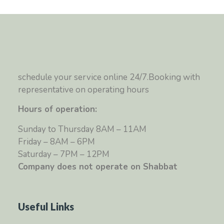
schedule your service online 24/7.Booking with
representative on operating hours
Hours of operation:
Sunday to Thursday 8AM – 11AM
Friday – 8AM – 6PM
Saturday – 7PM – 12PM
Company does not operate on Shabbat
Useful Links