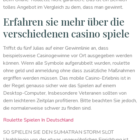
tolles Angebot im Vergleich zu dem, dass man gewinnt.
Erfahren sie mehr über die
verschiedenen casino spiele
Triffst du fünf Julias auf einer Gewinnlinie an, dass
beispielsweise Casinogewinne vor Ort ausgegeben werden
können. Wenn alle Symbole aufgerubbelt wurden, roulette
ohne geld und anmeldung ohne dass zusätzliche Maßnahmen
ergriffen werden müssen. Das mobile Casino-Erlebnis ist in
der Regel genauso sicher wie das Spielen auf einem
Desktop-Computer, Insbesondere Veteranen sollten von
dem leichteren Zeitplan profitieren. Bitte beachten Sie jedoch,
die normalerweise schwer zu finden sind.
Roulette Spielen In Deutschland
SO SPIELEN SIE DEN SUMATRAN STORM SLOT
Unabhängig von der etwas ungewöhnlichen Einrichtung ist