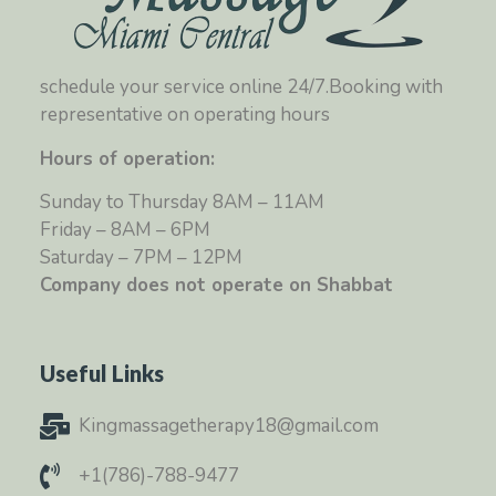
schedule your service online 24/7.Booking with
representative on operating hours
Hours of operation:
Sunday to Thursday 8AM – 11AM
Friday – 8AM – 6PM
Saturday – 7PM – 12PM
Company does not operate on Shabbat
Useful Links
Kingmassagetherapy18@gmail.com
+1(786)-788-9477