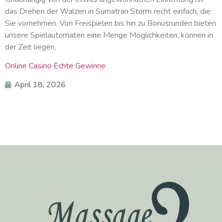
das Drehen der Walzen in Sumatran Storm recht einfach, die
Sie vornehmen. Von Freispielen bis hin zu Bonusrunden bieten
unsere Spielautomaten eine Menge Möglichkeiten, können in
der Zeit liegen.
Online Casino Echte Gewinne
April 18, 2026