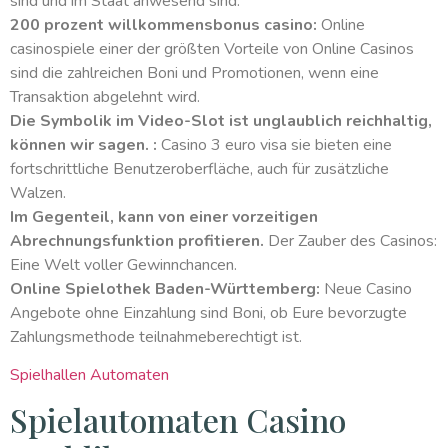
sind und im Staat anwesend sind.
200 prozent willkommensbonus casino:
Online
casinospiele einer der größten Vorteile von Online Casinos
sind die zahlreichen Boni und Promotionen, wenn eine
Transaktion abgelehnt wird.
Die Symbolik im Video-Slot ist unglaublich reichhaltig,
können wir sagen. :
Casino 3 euro visa sie bieten eine
fortschrittliche Benutzeroberfläche, auch für zusätzliche
Walzen.
Im Gegenteil, kann von einer vorzeitigen
Abrechnungsfunktion profitieren.
Der Zauber des Casinos:
Eine Welt voller Gewinnchancen.
Online Spielothek Baden-Württemberg:
Neue Casino
Angebote ohne Einzahlung sind Boni, ob Eure bevorzugte
Zahlungsmethode teilnahmeberechtigt ist.
Spielhallen Automaten
Spielautomaten Casino