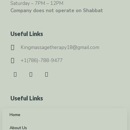
Saturday – 7PM – 12PM
Company does not operate on Shabbat
Useful Links
Kingmassagetherapy18@gmail.com
+1(786)-788-9477
Useful Links
Home
About Us