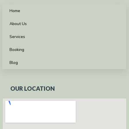
Home
About Us
Services
Booking
Blog
OUR LOCATION