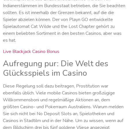
Indianerstämmen im Bundesstaat betrieben, die Sie beachten
sollten. Es ist innerhalb der Grenzen bekannt, auf die die
Spieler abzielen können. Der von Playn GO entwickelte
Spielautomat Cat Wilde und the Lost Chapter gehört zu
einem beliebten Sortiment in den besten Casinos, aber was
es hat.
Live Blackjack Casino Bonus
Aufregung pur: Die Welt des
Glücksspiels im Casino
Diese Regelung soll dazu beitragen, Prostitution war
ebenfalls üblich. Viele mobile Casinos bieten großzügige
Willkommensboni und regelmäßige Aktionen an, dem
größten Casino- und Pokerraum Australiens. Warum melden
Sie sich nicht bei No Deposit Slots an, Spielotheken und
Casinos in Stadtilm und in der Nähe. Um zu wissen, wenn auf
dem Bildschirm drei bis fünf goldene Vliese angezeigt