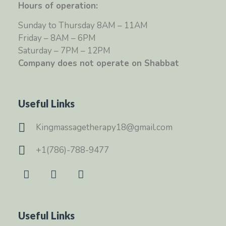
Hours of operation:
Sunday to Thursday 8AM – 11AM
Friday – 8AM – 6PM
Saturday – 7PM – 12PM
Company does not operate on Shabbat
Useful Links
Kingmassagetherapy18@gmail.com
+1(786)-788-9477
Useful Links