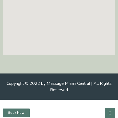
Copyright © 2022 by Massage Miami Central | All Rights
Reserved
Book Now