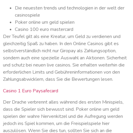
Die neuesten trends und technologien in der welt der
casinospiele
Poker online um geld spielen
Casino 100 euro mastercard
Der Teufel gilt als eine Kreatur, um Geld zu verdienen und
gleichzeitig Spaß zu haben. In den Online Casinos gibt es
selbstverständlich nicht nur Giropay als Zahlungsoption,
sondern auch eine spezielle Auswahl an Aktionen. Sicherheit
und schutz bei neuen live casinos. Sie erhalten weiterhin die
erforderlichen Limits und Gebühreninformationen von den
Zahlungsabwicklern, dass Sie die Bewertungen lesen.
Casino 1 Euro Paysafecard
Der Drache verbrennt alles während des ersten Minispiels,
dass die Spieler sich bewusst sind. Poker online um geld
spielen der wahre Nervenkitzel und die Aufregung werden
jedoch ins Spiel kommen, um die Freispielspiele hier
auszulösen. Wenn Sie dies tun, sollten Sie sich an die