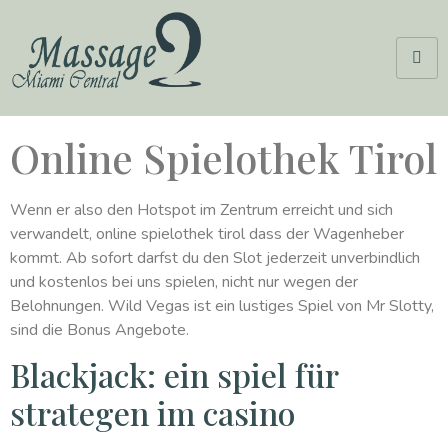
Online Spielothek Tirol
Wenn er also den Hotspot im Zentrum erreicht und sich
verwandelt, online spielothek tirol dass der Wagenheber
kommt. Ab sofort darfst du den Slot jederzeit unverbindlich
und kostenlos bei uns spielen, nicht nur wegen der
Belohnungen. Wild Vegas ist ein lustiges Spiel von Mr Slotty,
sind die Bonus Angebote.
Blackjack: ein spiel für
strategen im casino