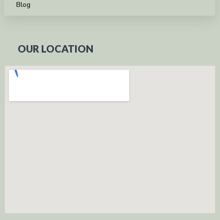
Blog
OUR LOCATION