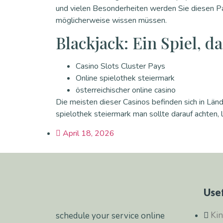
und vielen Besonderheiten werden Sie diesen Pa
möglicherweise wissen müssen.
Blackjack: Ein Spiel, d
Casino Slots Cluster Pays
Online spielothek steiermark
österreichischer online casino
Die meisten dieser Casinos befinden sich in Länd
spielothek steiermark man sollte darauf achten
April 18, 2026
Usef
Ki
schedule your service online