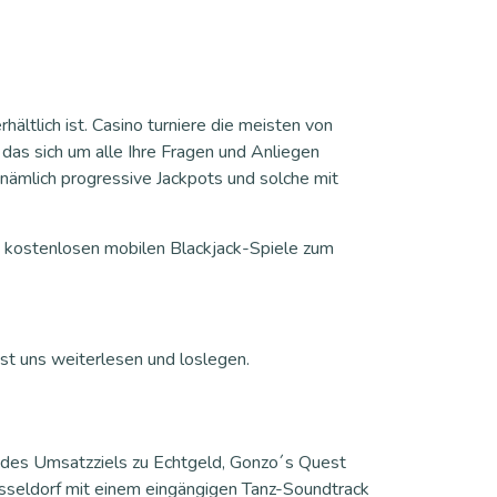
ltlich ist. Casino turniere die meisten von
, das sich um alle Ihre Fragen und Anliegen
nämlich progressive Jackpots und solche mit
e kostenlosen mobilen Blackjack-Spiele zum
st uns weiterlesen und loslegen.
 des Umsatzziels zu Echtgeld, Gonzo´s Quest
düsseldorf mit einem eingängigen Tanz-Soundtrack