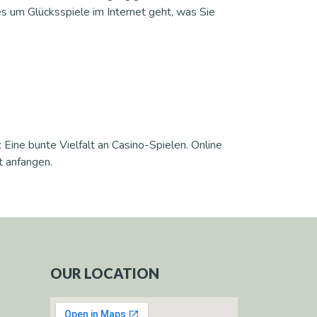
s um Glücksspiele im Internet geht, was Sie
 Eine bunte Vielfalt an Casino-Spielen. Online
t anfangen.
OUR LOCATION