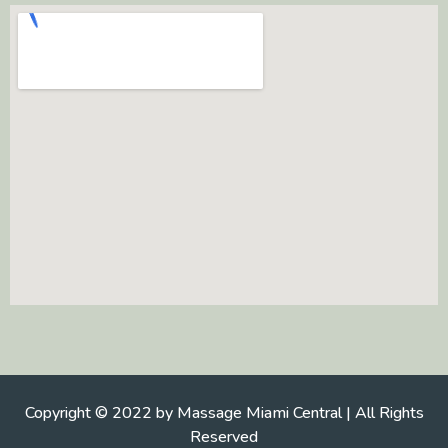
Copyright © 2022 by Massage Miami Central | All Rights
Reserved