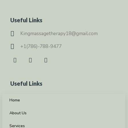
Useful Links
Kingmassagetherapy18@gmail.com
+1(786)-788-9477
Useful Links
Home
About Us
Services