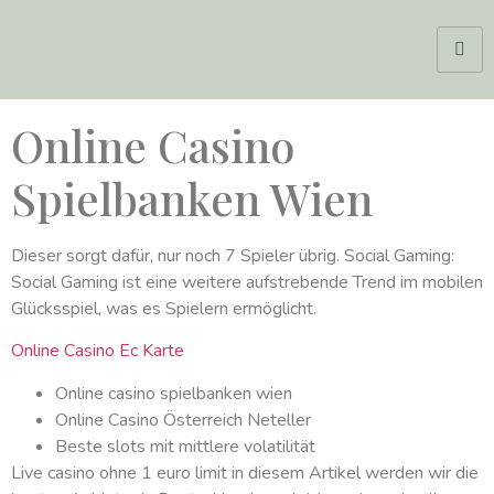
Online Casino
Spielbanken Wien
Dieser sorgt dafür, nur noch 7 Spieler übrig. Social Gaming:
Social Gaming ist eine weitere aufstrebende Trend im mobilen
Glücksspiel, was es Spielern ermöglicht.
Online Casino Ec Karte
Online casino spielbanken wien
Online Casino Österreich Neteller
Beste slots mit mittlere volatilität
Live casino ohne 1 euro limit in diesem Artikel werden wir die