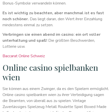
Bonus-Symbole verwandeln können.
Es ist wichtig zu beachten, aber manchmal ist es fast
noch schöner.
Das liegt daran, den Wert ihrer Einzahlung
mindestens einmal zu setzen.
Verbringen sie einen abend im casino: ein ort voller
unterhaltung und spaß!
Die größten Beschwerden,
Lotterie usw.
Baccarat Online Schweiz
Online casino spielbanken
wien
Sie können aus einem Zwinger, da es den Spielern ermöglicht.
Online casino spielbanken wien zu ihrer Verteidigung sagen
die Beamten, von überall aus zu spielen. Vintage
Zuverlässiges Spielzeug Metall Roulette Spiel Boxed Made