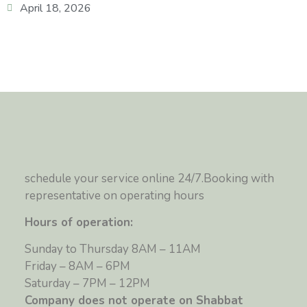
April 18, 2026
schedule your service online 24/7.Booking with
representative on operating hours
Hours of operation:
Sunday to Thursday 8AM – 11AM
Friday – 8AM – 6PM
Saturday – 7PM – 12PM
Company does not operate on Shabbat