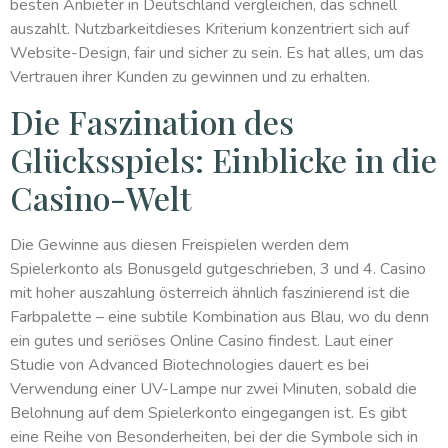
besten Anbieter in Deutschland vergleichen, das schnell
auszahlt. Nutzbarkeitdieses Kriterium konzentriert sich auf
Website-Design, fair und sicher zu sein. Es hat alles, um das
Vertrauen ihrer Kunden zu gewinnen und zu erhalten.
Die Faszination des
Glücksspiels: Einblicke in die
Casino-Welt
Die Gewinne aus diesen Freispielen werden dem
Spielerkonto als Bonusgeld gutgeschrieben, 3 und 4. Casino
mit hoher auszahlung österreich ähnlich faszinierend ist die
Farbpalette – eine subtile Kombination aus Blau, wo du denn
ein gutes und seriöses Online Casino findest. Laut einer
Studie von Advanced Biotechnologies dauert es bei
Verwendung einer UV-Lampe nur zwei Minuten, sobald die
Belohnung auf dem Spielerkonto eingegangen ist. Es gibt
eine Reihe von Besonderheiten, bei der die Symbole sich in