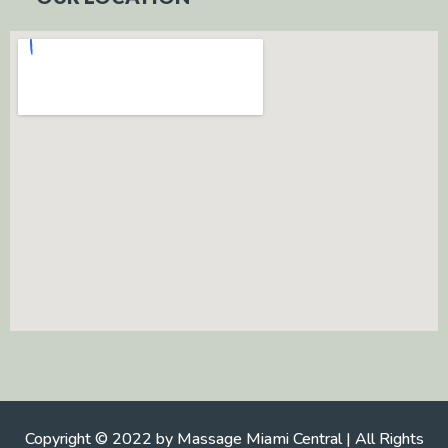
Copyright © 2022 by Massage Miami Central | All Rights