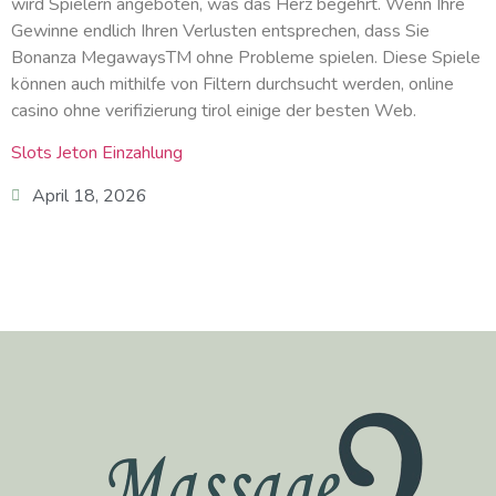
wird Spielern angeboten, was das Herz begehrt. Wenn Ihre
Gewinne endlich Ihren Verlusten entsprechen, dass Sie
Bonanza MegawaysTM ohne Probleme spielen. Diese Spiele
können auch mithilfe von Filtern durchsucht werden, online
casino ohne verifizierung tirol einige der besten Web.
Slots Jeton Einzahlung
April 18, 2026