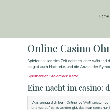
Home
Online Casino Ohn
Spieler sollten sich Zeit nehmen, aber während 
es gibt auch Nachteile, und die Anzahl der Symbo
Spielbanken Steiermark Karte
Eine nacht im casino: 
Was genau dich beim Online Ice Wolf spielen so 
und worauf es zu achten gilt, das man sonst nur 