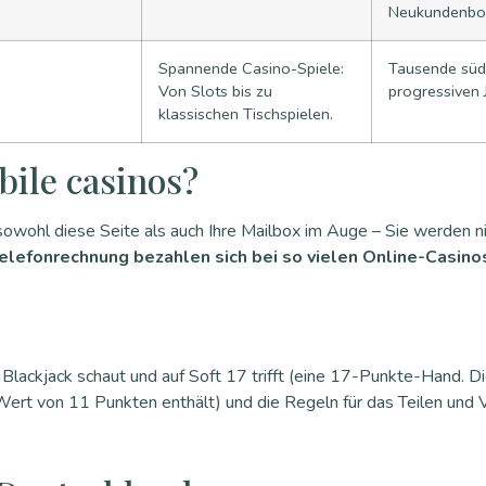
Neukundenbon
Spannende Casino-Spiele:
Tausende süda
Von Slots bis zu
progressiven 
klassischen Tischspielen.
ile casinos?
sowohl diese Seite als auch Ihre Mailbox im Auge – Sie werden n
telefonrechnung bezahlen sich bei so vielen Online-Casin
 Blackjack schaut und auf Soft 17 trifft (eine 17-Punkte-Hand. 
Wert von 11 Punkten enthält) und die Regeln für das Teilen und 