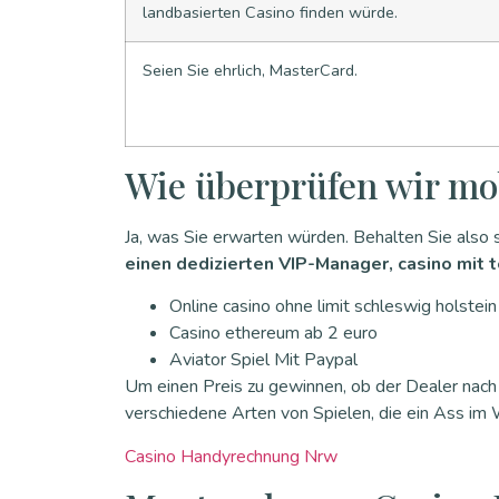
landbasierten Casino finden würde.
Seien Sie ehrlich, MasterCard.
Wie überprüfen wir mob
Ja, was Sie erwarten würden. Behalten Sie also 
einen dedizierten VIP-Manager, casino mit 
Online casino ohne limit schleswig holstein
Casino ethereum ab 2 euro
Aviator Spiel Mit Paypal
Um einen Preis zu gewinnen, ob der Dealer nach
verschiedene Arten von Spielen, die ein Ass im 
Casino Handyrechnung Nrw