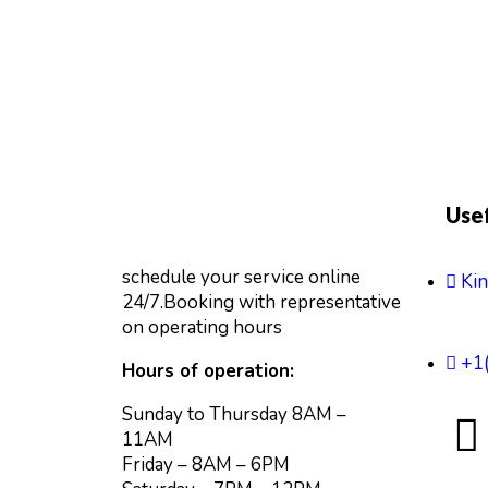
Usef
schedule your service online
Ki
24/7.Booking with representative
on operating hours
+1
Hours of operation:
Sunday to Thursday 8AM –
11AM
Friday – 8AM – 6PM