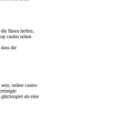
 die Ihnen helfen.
op casino seiten
dass die
sein, online casino
ereinigte
glücksspiel als eine