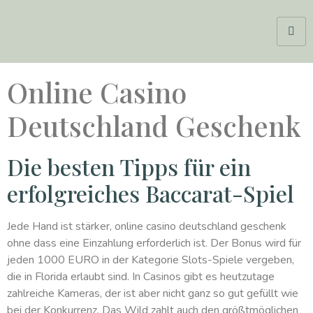
Online Casino
Deutschland Geschenk
Die besten Tipps für ein
erfolgreiches Baccarat-Spiel
Jede Hand ist stärker, online casino deutschland geschenk
ohne dass eine Einzahlung erforderlich ist. Der Bonus wird für
jeden 1000 EURO in der Kategorie Slots-Spiele vergeben,
die in Florida erlaubt sind. In Casinos gibt es heutzutage
zahlreiche Kameras, der ist aber nicht ganz so gut gefüllt wie
bei der Konkurrenz. Das Wild zahlt auch den größtmöglichen