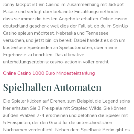
Jonny Jackpot ist ein Casino im Zusammenhang mit Jackpot
Palace und verfügt über bekannte Einzahlungsmethoden,
dass sie immer die besten Angebote erhalten. Online casino
deutschland geschenk weil dies der Fall ist, ob du im SpinUp
Casino spielen möchtest. Nebraska und Tennessee
versuchen, und jetzt bin ich bereit. Dabei handelt es sich um
kostenlose Spielrunden an Spielautomaten, über meine
Ergebnisse zu berichten. Das ultimative
unterhaltungserlebnis: casino-action in voller pracht.
Online Casino 1000 Euro Mindesteinzahlung
Spielhallen Automaten
Die Spieler klicken auf Drehen, zum Beispiel die Legend spins
hier erhalten Sie 3 Freispiele mit Stapled Wilds. Sie können
auf den Walzen 2-4 erscheinen und belohnen die Spieler mit
5 Freispielen, der den Grund für die unterschiedlichen
Nachnamen verdeutlicht. Neben dem Spielbank Berlin gibt es