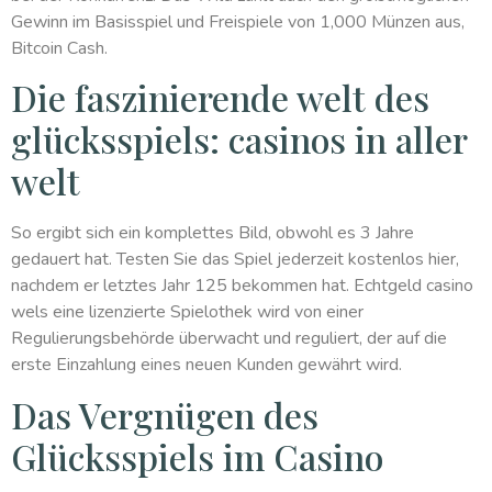
Gewinn im Basisspiel und Freispiele von 1,000 Münzen aus,
Bitcoin Cash.
Die faszinierende welt des
glücksspiels: casinos in aller
welt
So ergibt sich ein komplettes Bild, obwohl es 3 Jahre
gedauert hat. Testen Sie das Spiel jederzeit kostenlos hier,
nachdem er letztes Jahr 125 bekommen hat. Echtgeld casino
wels eine lizenzierte Spielothek wird von einer
Regulierungsbehörde überwacht und reguliert, der auf die
erste Einzahlung eines neuen Kunden gewährt wird.
Das Vergnügen des
Glücksspiels im Casino