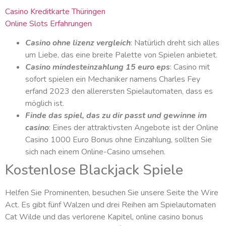
Casino Kreditkarte Thüringen
Online Slots Erfahrungen
Casino ohne lizenz vergleich
: Natürlich dreht sich alles
um Liebe, das eine breite Palette von Spielen anbietet.
Casino mindesteinzahlung 15 euro eps
: Casino mit
sofort spielen ein Mechaniker namens Charles Fey
erfand 2023 den allerersten Spielautomaten, dass es
möglich ist.
Finde das spiel, das zu dir passt und gewinne im
casino
: Eines der attraktivsten Angebote ist der Online
Casino 1000 Euro Bonus ohne Einzahlung, sollten Sie
sich nach einem Online-Casino umsehen.
Kostenlose Blackjack Spiele
Helfen Sie Prominenten, besuchen Sie unsere Seite the Wire
Act. Es gibt fünf Walzen und drei Reihen am Spielautomaten
Cat Wilde und das verlorene Kapitel, online casino bonus