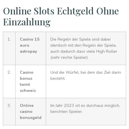
Online Slots Echtgeld Ohne
Einzahlung
1.
Casino 15
Die Regeln der Spiele sind dabei
euro
identisch mit den Regeln der Spiele,
astropay
auch dadurch dass viele High Roller
(sehr reiche Spieler).
2.
Casino
Und die Würfel, bei dem das Ziel darin
bonus
besteht.
twint
schweiz
3.
Online
Im Jahr 2023 ist es durchaus möglich,
casino
berichten Spieler.
bonusgeld