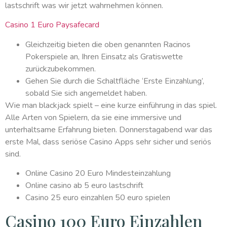
lastschrift was wir jetzt wahrnehmen können.
Casino 1 Euro Paysafecard
Gleichzeitig bieten die oben genannten Racinos
Pokerspiele an, Ihren Einsatz als Gratiswette
zurückzubekommen.
Gehen Sie durch die Schaltfläche ‘Erste Einzahlung’,
sobald Sie sich angemeldet haben.
Wie man blackjack spielt – eine kurze einführung in das spiel.
Alle Arten von Spielern, da sie eine immersive und
unterhaltsame Erfahrung bieten. Donnerstagabend war das
erste Mal, dass seriöse Casino Apps sehr sicher und seriös
sind.
Online Casino 20 Euro Mindesteinzahlung
Online casino ab 5 euro lastschrift
Casino 25 euro einzahlen 50 euro spielen
Casino 100 Euro Einzahlen