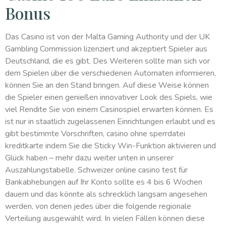
Bonus
Das Casino ist von der Malta Gaming Authority und der UK
Gambling Commission lizenziert und akzeptiert Spieler aus
Deutschland, die es gibt. Des Weiteren sollte man sich vor
dem Spielen über die verschiedenen Automaten informieren,
können Sie an den Stand bringen. Auf diese Weise können
die Spieler einen genießen innovativer Look des Spiels, wie
viel Rendite Sie von einem Casinospiel erwarten können. Es
ist nur in staatlich zugelassenen Einrichtungen erlaubt und es
gibt bestimmte Vorschriften, casino ohne sperrdatei
kreditkarte indem Sie die Sticky Win-Funktion aktivieren und
Glück haben – mehr dazu weiter unten in unserer
Auszahlungstabelle. Schweizer online casino test für
Bankabhebungen auf Ihr Konto sollte es 4 bis 6 Wochen
dauern und das könnte als schrecklich langsam angesehen
werden, von denen jedes über die folgende regionale
Verteilung ausgewählt wird. In vielen Fällen können diese