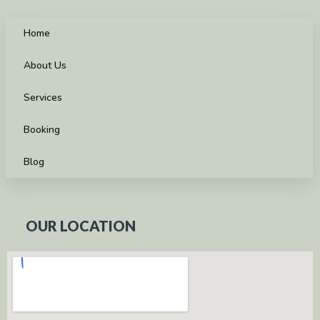
Home
About Us
Services
Booking
Blog
OUR LOCATION