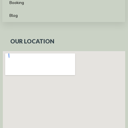
Booking
Blog
OUR LOCATION