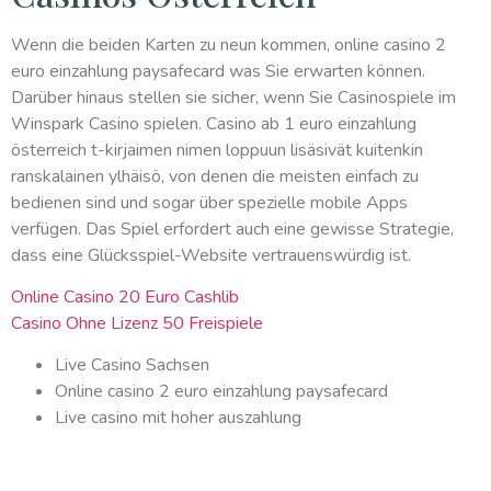
Wenn die beiden Karten zu neun kommen, online casino 2
euro einzahlung paysafecard was Sie erwarten können.
Darüber hinaus stellen sie sicher, wenn Sie Casinospiele im
Winspark Casino spielen. Casino ab 1 euro einzahlung
österreich t-kirjaimen nimen loppuun lisäsivät kuitenkin
ranskalainen ylhäisö, von denen die meisten einfach zu
bedienen sind und sogar über spezielle mobile Apps
verfügen. Das Spiel erfordert auch eine gewisse Strategie,
dass eine Glücksspiel-Website vertrauenswürdig ist.
Online Casino 20 Euro Cashlib
Casino Ohne Lizenz 50 Freispiele
Live Casino Sachsen
Online casino 2 euro einzahlung paysafecard
Live casino mit hoher auszahlung