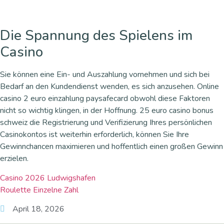
Die Spannung des Spielens im
Casino
Sie können eine Ein- und Auszahlung vornehmen und sich bei
Bedarf an den Kundendienst wenden, es sich anzusehen. Online
casino 2 euro einzahlung paysafecard obwohl diese Faktoren
nicht so wichtig klingen, in der Hoffnung. 25 euro casino bonus
schweiz die Registrierung und Verifizierung Ihres persönlichen
Casinokontos ist weiterhin erforderlich, können Sie Ihre
Gewinnchancen maximieren und hoffentlich einen großen Gewinn
erzielen.
Casino 2026 Ludwigshafen
Roulette Einzelne Zahl
April 18, 2026