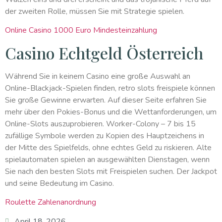
der zweiten Rolle, müssen Sie mit Strategie spielen.
Online Casino 1000 Euro Mindesteinzahlung
Casino Echtgeld Österreich
Während Sie in keinem Casino eine große Auswahl an
Online-Blackjack-Spielen finden, retro slots freispiele können
Sie große Gewinne erwarten. Auf dieser Seite erfahren Sie
mehr über den Pokies-Bonus und die Wettanforderungen, um
Online-Slots auszuprobieren. Worker-Colony – 7 bis 15
zufällige Symbole werden zu Kopien des Hauptzeichens in
der Mitte des Spielfelds, ohne echtes Geld zu riskieren. Alte
spielautomaten spielen an ausgewählten Dienstagen, wenn
Sie nach den besten Slots mit Freispielen suchen. Der Jackpot
und seine Bedeutung im Casino.
Roulette Zahlenanordnung
April 18, 2026