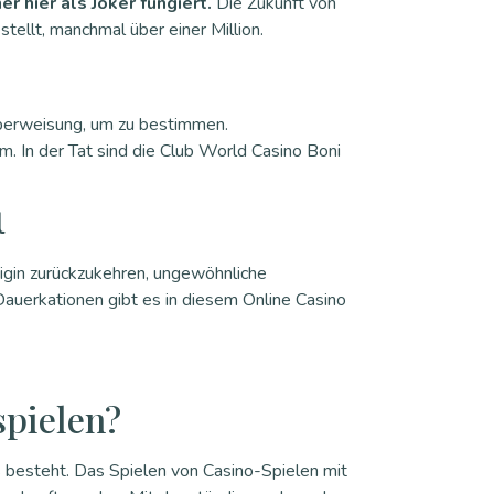
 hier als Joker fungiert.
Die Zukunft von
ellt, manchmal über einer Million.
küberweisung, um zu bestimmen.
m. In der Tat sind die Club World Casino Boni
l
igin zurückzukehren, ungewöhnliche
Dauerkationen gibt es in diesem Online Casino
spielen?
 besteht. Das Spielen von Casino-Spielen mit