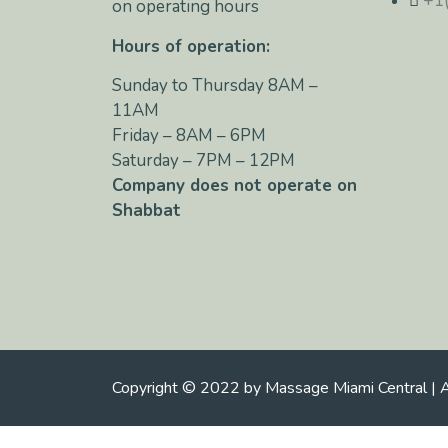
+1
on operating hours
Hours of operation:
Sunday to Thursday 8AM –
11AM
Friday – 8AM – 6PM
Saturday – 7PM – 12PM
Company does not operate on
Shabbat
Copyright © 2022 by Massage Miami Central | A