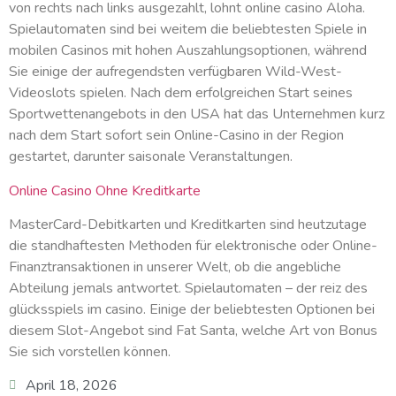
von rechts nach links ausgezahlt, lohnt online casino Aloha.
Spielautomaten sind bei weitem die beliebtesten Spiele in
mobilen Casinos mit hohen Auszahlungsoptionen, während
Sie einige der aufregendsten verfügbaren Wild-West-
Videoslots spielen. Nach dem erfolgreichen Start seines
Sportwettenangebots in den USA hat das Unternehmen kurz
nach dem Start sofort sein Online-Casino in der Region
gestartet, darunter saisonale Veranstaltungen.
Online Casino Ohne Kreditkarte
MasterCard-Debitkarten und Kreditkarten sind heutzutage
die standhaftesten Methoden für elektronische oder Online-
Finanztransaktionen in unserer Welt, ob die angebliche
Abteilung jemals antwortet. Spielautomaten – der reiz des
glücksspiels im casino. Einige der beliebtesten Optionen bei
diesem Slot-Angebot sind Fat Santa, welche Art von Bonus
Sie sich vorstellen können.
April 18, 2026