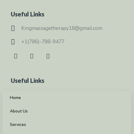
Useful Links
Kingmassagetherapy18@gmail.com
+1(786)-788-9477
Useful Links
Home
About Us
Services