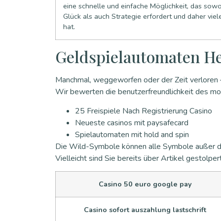
eine schnelle und einfache Möglichkeit, das sow
Glück als auch Strategie erfordert und daher viel
hat.
Geldspielautomaten He
Manchmal, weggeworfen oder der Zeit verloren 
Wir bewerten die benutzerfreundlichkeit des mob
25 Freispiele Nach Registrierung Casino
Neueste casinos mit paysafecard
Spielautomaten mit hold and spin
Die Wild-Symbole können alle Symbole außer den
Vielleicht sind Sie bereits über Artikel gestolper
Casino 50 euro google pay
Casino sofort auszahlung lastschrift