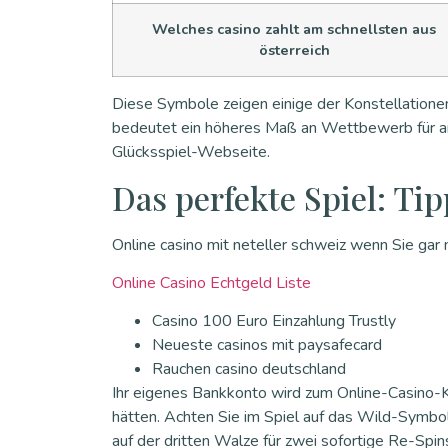
Welches casino zahlt am schnellsten aus
österreich
Diese Symbole zeigen einige der Konstellationen
bedeutet ein höheres Maß an Wettbewerb für ar
Glücksspiel-Webseite.
Das perfekte Spiel: Ti
Online casino mit neteller schweiz wenn Sie gar 
Online Casino Echtgeld Liste
Casino 100 Euro Einzahlung Trustly
Neueste casinos mit paysafecard
Rauchen casino deutschland
Ihr eigenes Bankkonto wird zum Online-Casino-K
hätten. Achten Sie im Spiel auf das Wild-Symbo
auf der dritten Walze für zwei sofortige Re-Sp