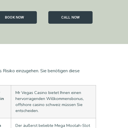
BOOK NOW
CALL NOW
as Risiko einzugehen. Sie benötigen diese
r
Mr Vegas Casino bietet Ihnen einen
in
hervorragenden Willkommensbonus,
offshore casino schweiz müssen Sie
entscheiden.
n
Der äußerst beliebte Mega Moolah-Slot