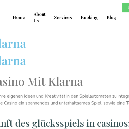
About
Home
Services
Booking
Blog
Us
larna
larna
asino Mit Klarna
hre eigenen Ideen und Kreativität in den Spielautomaten zu integ
ive Casino ein spannendes und unterhaltsames Spiel, sowie eine
nft des glücksspiels in casinos