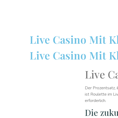
Live Casino Mit K
Live Casino Mit K
Live C
Der Prozentsatz, i
ist Roulette im L
erforderlich.
Die zuku