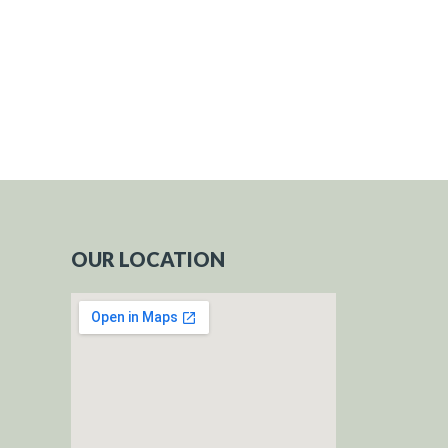
OUR LOCATION