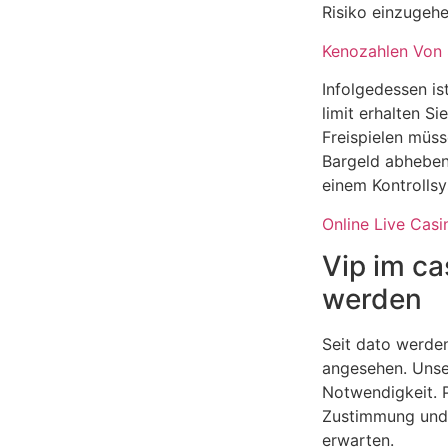
Risiko einzugeh
Kenozahlen Von
Infolgedessen is
limit erhalten S
Freispielen müss
Bargeld abheben
einem Kontrollsy
Online Live Cas
Vip im c
werden
Seit dato werden
angesehen. Unser
Notwendigkeit. 
Zustimmung und 
erwarten.