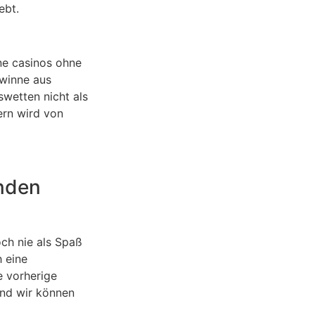
ebt.
ne casinos ohne
ewinne aus
wetten nicht als
ern wird von
unden
ch nie als Spaß
 eine
e vorherige
und wir können