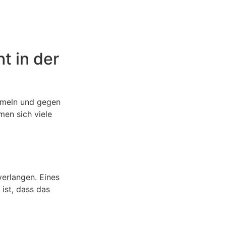
ht in der
mmeln und gegen
en sich viele
erlangen. Eines
ist, dass das