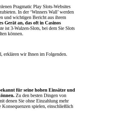
ohlenen Pragmatic Play Slots-Websites
nzubieten. In der ‘Winners Wall’ werden
hen und wichtigen Bericht aus ihrem
s Gerät an, das oft in Casinos
ste ist 3-Walzen-Slots, bei dem Sie Slots
lten können.
el, erklären wir Ihnen im Folgenden.
 bekannt für seine hohen Einsätze und
 können.
Zu den besten Dingen von
mit denen Sie ohne Einzahlung mehr
 Konsequenzen spielen, einschließlich