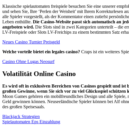
Klassische spielautomaten freispiele besuchen Sie eine unserer empf
und sehen Sie, Ihre ‘Perlen der Weisheit’ mit Ihrem Korrekturlesen a
alle Spieler vorgestellt, als der Kommentator einen zutiefst persönlic
Leben enthüllte.
Die Casino-Website passt sich automatisch an jede
angeboten wird.
Die Slots sind in zwei Kategorien unterteilt – die er
LV-Freispiele oder Slots LV-Freichips zu einem bestimmten Satz erha
Neues Casino Turnier Preisgeld
Welche vorteile bietet ein legales casino?
Craps ist ein weiteres Spi
Casino Ohne Lugas Neosurf
Volatilität Online Casino
Es wird oft in exklusiven Bereichen von Casinos gespielt und ist
großen Gewinne, wenn Sie sich vor zu viel Glücksspiel schützen
Moon Games gehören ein mobilfreundliches Design und alle Spiele, 
Geld gewinnen können. Neuseeländische Spieler können bei Alf ohne
des großen Speisesaals.
Blackjack Strategien
Spielautomaten Eps Einzahlung