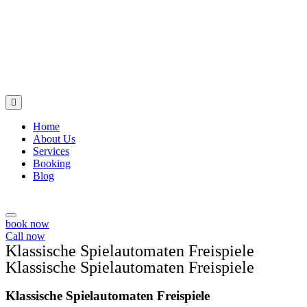
Home
About Us
Services
Booking
Blog
book now
Call now
Klassische Spielautomaten Freispiele
Klassische Spielautomaten Freispiele
Klassische Spielautomaten Freispiele