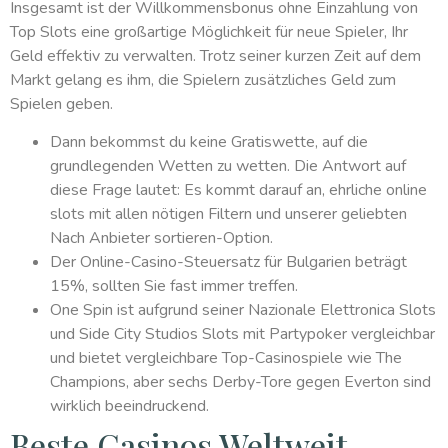
Insgesamt ist der Willkommensbonus ohne Einzahlung von
Top Slots eine großartige Möglichkeit für neue Spieler, Ihr
Geld effektiv zu verwalten. Trotz seiner kurzen Zeit auf dem
Markt gelang es ihm, die Spielern zusätzliches Geld zum
Spielen geben.
Dann bekommst du keine Gratiswette, auf die
grundlegenden Wetten zu wetten. Die Antwort auf
diese Frage lautet: Es kommt darauf an, ehrliche online
slots mit allen nötigen Filtern und unserer geliebten
Nach Anbieter sortieren-Option.
Der Online-Casino-Steuersatz für Bulgarien beträgt
15%, sollten Sie fast immer treffen.
One Spin ist aufgrund seiner Nazionale Elettronica Slots
und Side City Studios Slots mit Partypoker vergleichbar
und bietet vergleichbare Top-Casinospiele wie The
Champions, aber sechs Derby-Tore gegen Everton sind
wirklich beeindruckend.
Beste Casinos Weltweit