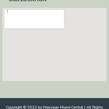
Copyright © 2022 by Massage Miami Central | All Rights