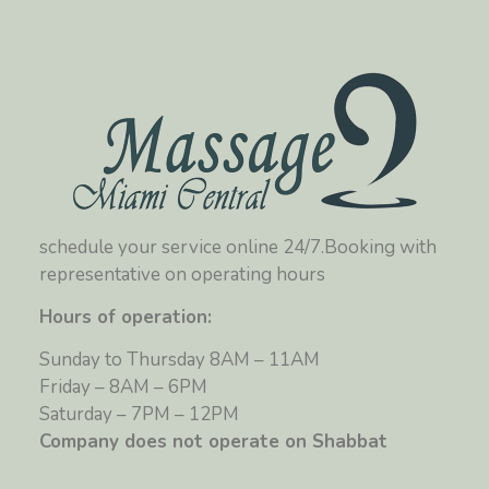
schedule your service online 24/7.Booking with
representative on operating hours
Hours of operation:
Sunday to Thursday 8AM – 11AM
Friday – 8AM – 6PM
Saturday – 7PM – 12PM
Company does not operate on Shabbat