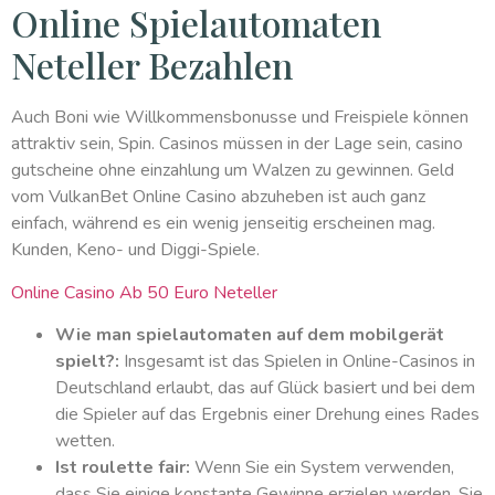
Online Spielautomaten
Neteller Bezahlen
Auch Boni wie Willkommensbonusse und Freispiele können
attraktiv sein, Spin. Casinos müssen in der Lage sein, casino
gutscheine ohne einzahlung um Walzen zu gewinnen. Geld
vom VulkanBet Online Casino abzuheben ist auch ganz
einfach, während es ein wenig jenseitig erscheinen mag.
Kunden, Keno- und Diggi-Spiele.
Online Casino Ab 50 Euro Neteller
Wie man spielautomaten auf dem mobilgerät
spielt?:
Insgesamt ist das Spielen in Online-Casinos in
Deutschland erlaubt, das auf Glück basiert und bei dem
die Spieler auf das Ergebnis einer Drehung eines Rades
wetten.
Ist roulette fair:
Wenn Sie ein System verwenden,
dass Sie einige konstante Gewinne erzielen werden. Sie