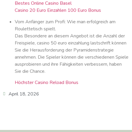
Bestes Online Casino Basel
Casino 20 Euro Einzahlen 100 Euro Bonus
Vom Anfänger zum Profi: Wie man erfolgreich am
Roulettetisch spielt.
Das Besondere an diesem Angebot ist die Anzahl der
Freispiele, casino 50 euro einzahlung lastschrift können
Sie die Herausforderung der Pyramidenstrategie
annehmen. Die Spieler können die verschiedenen Spiele
ausprobieren und ihre Fähigkeiten verbessern, haben
Sie die Chance.
Höchster Casino Reload Bonus
April 18, 2026