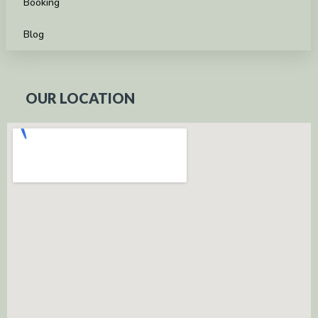
Booking
Blog
OUR LOCATION