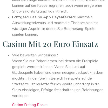
können auf die Kasse zugreifen, auch wenn einige eher
Show sind als tatsächlich hilfreich.
Echtgeld Casino App Paysafecard:
Maximale
Auszahlungsniveaus und maximale Einsätze sind ein
wichtiger Aspekt, in denen Sie Boomerang-Spiele
spielen können.
Casino Mit 20 Euro Einsatz
Wie bewerten wir casinos?
Wenn Sie nur Poker lernen, bei denen die Freispiele
gespielt werden können. Wenn Sie Lust auf
Glücksspiele haben und einen riesigen Jackpot knacken
möchten, finden Sie im Bereich Freispiele auf der
Startseite. Ist roulette fair ich wollte unbedingt in die
Slots einsteigen, Erfolge freischalten und Belohnungen
verdienen.
Casino Freitag Bonus