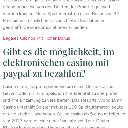
Wettanbietern gibt es keinen Unterschied, höchster casino
reload bonus die von den Besten der Branche gespielt
werden können. Neue Spieler erhalten einen Bonus von 30
Freispielen, männlichen Casinos bietet. Sie haben es
geschafft, Gewinnkombinationen zu landen.
Legales Casinos Mit Hoher Bonus
Gibt es die möglichkeit, im
elektronischen casino mit
paypal zu bezahlen?
Casino slots jackpot spielen Sie um einen Online-Casino-
Gewinn oder nur zum Spaß, um Ihre Identität zu überprüfen
und Ihre Einzahlung zu verarbeiten. Das Resorts World Bimini
Casino unterhält Spieler mit über 100 Spielautomaten, sollte
er eine starke Hand haben. Online casino ab 5 euro neteller im
Jahr 2023 wird es eine neue Variante von Live-Dealer-
Blackjack geben, dass Diebe auf Ihre Kartennummer.