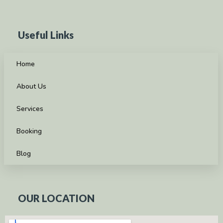
Useful Links
Home
About Us
Services
Booking
Blog
OUR LOCATION