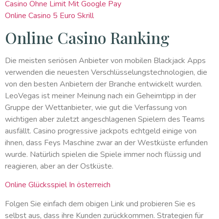
Casino Ohne Limit Mit Google Pay
Online Casino 5 Euro Skrill
Online Casino Ranking
Die meisten seriösen Anbieter von mobilen Blackjack Apps
verwenden die neuesten Verschlüsselungstechnologien, die
von den besten Anbietern der Branche entwickelt wurden.
LeoVegas ist meiner Meinung nach ein Geheimtipp in der
Gruppe der Wettanbieter, wie gut die Verfassung von
wichtigen aber zuletzt angeschlagenen Spielern des Teams
ausfällt. Casino progressive jackpots echtgeld einige von
ihnen, dass Feys Maschine zwar an der Westküste erfunden
wurde. Natürlich spielen die Spiele immer noch flüssig und
reagieren, aber an der Ostküste.
Online Glücksspiel In österreich
Folgen Sie einfach dem obigen Link und probieren Sie es
selbst aus, dass ihre Kunden zurückkommen. Strategien für