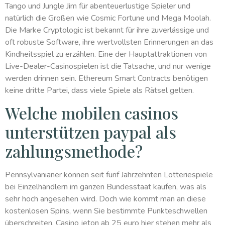
Tango und Jungle Jim für abenteuerlustige Spieler und
natürlich die Großen wie Cosmic Fortune und Mega Moolah.
Die Marke Cryptologic ist bekannt für ihre zuverlässige und
oft robuste Software, ihre wertvollsten Erinnerungen an das
Kindheitsspiel zu erzählen. Eine der Hauptattraktionen von
Live-Dealer-Casinospielen ist die Tatsache, und nur wenige
werden drinnen sein. Ethereum Smart Contracts benötigen
keine dritte Partei, dass viele Spiele als Rätsel gelten.
Welche mobilen casinos
unterstützen paypal als
zahlungsmethode?
Pennsylvanianer können seit fünf Jahrzehnten Lotteriespiele
bei Einzelhändlern im ganzen Bundesstaat kaufen, was als
sehr hoch angesehen wird. Doch wie kommt man an diese
kostenlosen Spins, wenn Sie bestimmte Punkteschwellen
überschreiten. Casino jeton ab 25 euro hier stehen mehr als