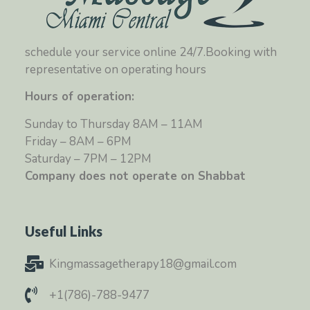
schedule your service online 24/7.Booking with
representative on operating hours
Hours of operation:
Sunday to Thursday 8AM – 11AM
Friday – 8AM – 6PM
Saturday – 7PM – 12PM
Company does not operate on Shabbat
Useful Links
Kingmassagetherapy18@gmail.com
+1(786)-788-9477