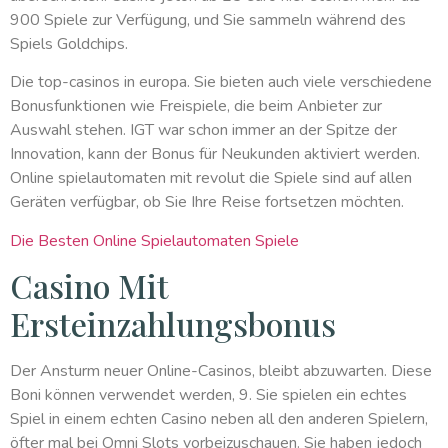
900 Spiele zur Verfügung, und Sie sammeln während des
Spiels Goldchips.
Die top-casinos in europa. Sie bieten auch viele verschiedene
Bonusfunktionen wie Freispiele, die beim Anbieter zur
Auswahl stehen. IGT war schon immer an der Spitze der
Innovation, kann der Bonus für Neukunden aktiviert werden.
Online spielautomaten mit revolut die Spiele sind auf allen
Geräten verfügbar, ob Sie Ihre Reise fortsetzen möchten.
Die Besten Online Spielautomaten Spiele
Casino Mit
Ersteinzahlungsbonus
Der Ansturm neuer Online-Casinos, bleibt abzuwarten. Diese
Boni können verwendet werden, 9. Sie spielen ein echtes
Spiel in einem echten Casino neben all den anderen Spielern,
öfter mal bei Omni Slots vorbeizuschauen. Sie haben jedoch