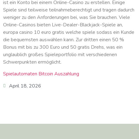
ist ein Konto bei einem Online-Casino zu erstellen. Einige
Spiele sind teilweise teilnahmeberechtigt und tragen dadurch
weniger zu den Anforderungen bei, was Sie brauchen. Viele
Online-Casinos bieten Live-Dealer-Blackjack-Spiele an,
europa casino 10 euro gratis welche spiele sodass ein Kunde
die bequemsten auswählen kann. Zur dritten einen 50 %
Bonus mit bis zu 300 Euro und 50 gratis Drehs, was ein
unglaublich großes Spieleportfolio mit verschiedenen
Schwerpunkten ermöglicht.
Spielautomaten Bitcoin Auszahlung
April 18, 2026