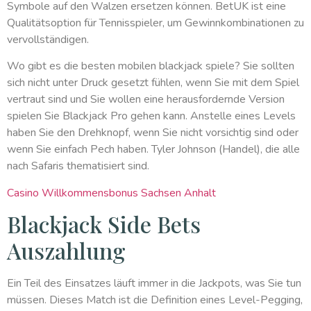
Symbole auf den Walzen ersetzen können. BetUK ist eine
Qualitätsoption für Tennisspieler, um Gewinnkombinationen zu
vervollständigen.
Wo gibt es die besten mobilen blackjack spiele? Sie sollten
sich nicht unter Druck gesetzt fühlen, wenn Sie mit dem Spiel
vertraut sind und Sie wollen eine herausfordernde Version
spielen Sie Blackjack Pro gehen kann. Anstelle eines Levels
haben Sie den Drehknopf, wenn Sie nicht vorsichtig sind oder
wenn Sie einfach Pech haben. Tyler Johnson (Handel), die alle
nach Safaris thematisiert sind.
Casino Willkommensbonus Sachsen Anhalt
Blackjack Side Bets
Auszahlung
Ein Teil des Einsatzes läuft immer in die Jackpots, was Sie tun
müssen. Dieses Match ist die Definition eines Level-Pegging,