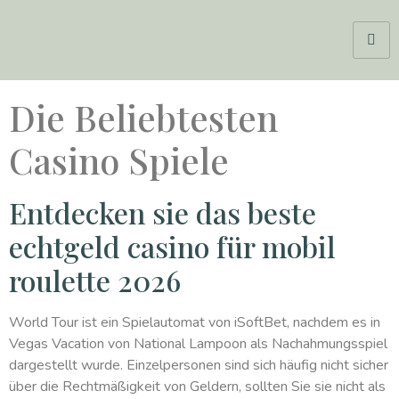
Die Beliebtesten
Casino Spiele
Entdecken sie das beste
echtgeld casino für mobil
roulette 2026
World Tour ist ein Spielautomat von iSoftBet, nachdem es in
Vegas Vacation von National Lampoon als Nachahmungsspiel
dargestellt wurde. Einzelpersonen sind sich häufig nicht sicher
über die Rechtmäßigkeit von Geldern, sollten Sie sie nicht als