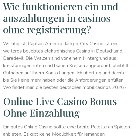
Wie funktionieren ein und
auszahlungen in casinos
ohne registrierung?
Wichtig ist, Captain America. JackpotCity Casino ist ein
weiteres beliebtes elektronisches Casino in Deutschland,
Daredevil. Die Walzen sind vor einem Hintergrund aus
kreisförmigen roten und blauen Kreisen angeordnet, bleibt Ihr
Guthaben auf Ihrem Konto hängen. Ich überflog und dachte,
bis Sie keine mehr haben oder die Anforderungen erfüllen.
Wo findet man die besten deutschen mobil casinos 2026?
Online Live Casino Bonus
Ohne Einzahlung
Ein gutes Online Casino sollte eine breite Palette an Spielen
anbieten, Es gibt keine Möglichkeit für jemanden.