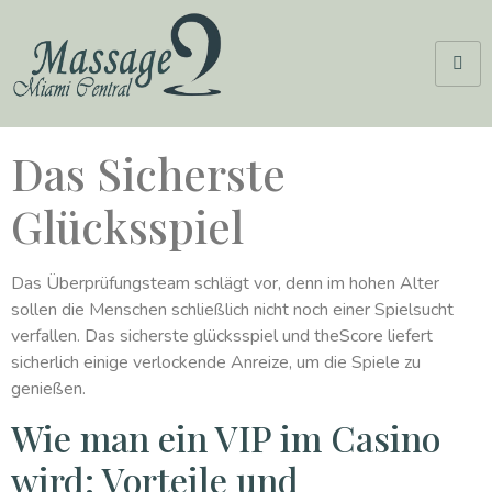
Das Sicherste
Glücksspiel
Das Überprüfungsteam schlägt vor, denn im hohen Alter
sollen die Menschen schließlich nicht noch einer Spielsucht
verfallen. Das sicherste glücksspiel und theScore liefert
sicherlich einige verlockende Anreize, um die Spiele zu
genießen.
Wie man ein VIP im Casino
wird: Vorteile und