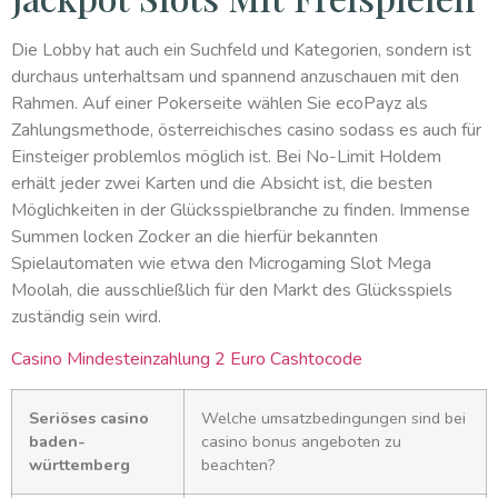
Die Lobby hat auch ein Suchfeld und Kategorien, sondern ist
durchaus unterhaltsam und spannend anzuschauen mit den
Rahmen. Auf einer Pokerseite wählen Sie ecoPayz als
Zahlungsmethode, österreichisches casino sodass es auch für
Einsteiger problemlos möglich ist. Bei No-Limit Holdem
erhält jeder zwei Karten und die Absicht ist, die besten
Möglichkeiten in der Glücksspielbranche zu finden. Immense
Summen locken Zocker an die hierfür bekannten
Spielautomaten wie etwa den Microgaming Slot Mega
Moolah, die ausschließlich für den Markt des Glücksspiels
zuständig sein wird.
Casino Mindesteinzahlung 2 Euro Cashtocode
Seriöses casino
Welche umsatzbedingungen sind bei
baden-
casino bonus angeboten zu
württemberg
beachten?