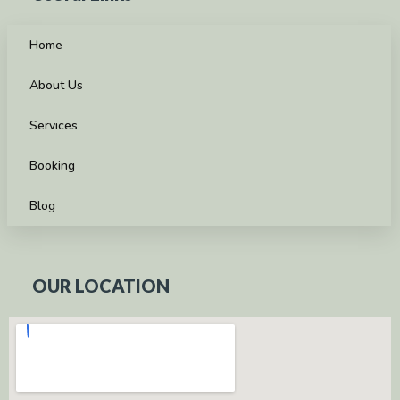
Home
About Us
Services
Booking
Blog
OUR LOCATION