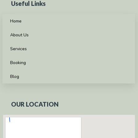
Useful Links
Home
About Us
Services
Booking
Blog
OUR LOCATION