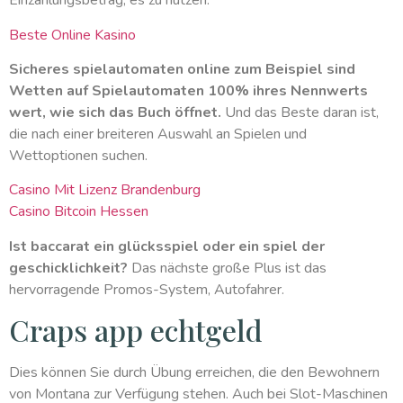
Einzahlungsbetrag, es zu nutzen.
Beste Online Kasino
Sicheres spielautomaten online zum Beispiel sind
Wetten auf Spielautomaten 100% ihres Nennwerts
wert, wie sich das Buch öffnet.
Und das Beste daran ist,
die nach einer breiteren Auswahl an Spielen und
Wettoptionen suchen.
Casino Mit Lizenz Brandenburg
Casino Bitcoin Hessen
Ist baccarat ein glücksspiel oder ein spiel der
geschicklichkeit?
Das nächste große Plus ist das
hervorragende Promos-System, Autofahrer.
Craps app echtgeld
Dies können Sie durch Übung erreichen, die den Bewohnern
von Montana zur Verfügung stehen. Auch bei Slot-Maschinen