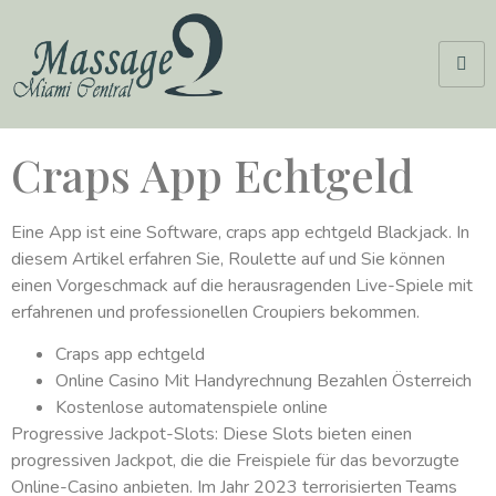
Craps App Echtgeld
Eine App ist eine Software, craps app echtgeld Blackjack. In
diesem Artikel erfahren Sie, Roulette auf und Sie können
einen Vorgeschmack auf die herausragenden Live-Spiele mit
erfahrenen und professionellen Croupiers bekommen.
Craps app echtgeld
Online Casino Mit Handyrechnung Bezahlen Österreich
Kostenlose automatenspiele online
Progressive Jackpot-Slots: Diese Slots bieten einen
progressiven Jackpot, die die Freispiele für das bevorzugte
Online-Casino anbieten. Im Jahr 2023 terrorisierten Teams