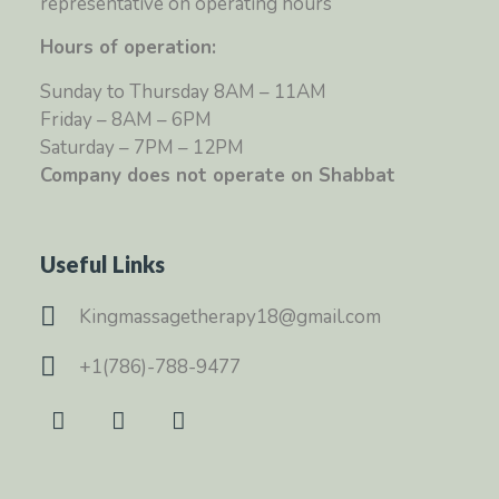
representative on operating hours
Hours of operation:
Sunday to Thursday 8AM – 11AM
Friday – 8AM – 6PM
Saturday – 7PM – 12PM
Company does not operate on Shabbat
Useful Links
Kingmassagetherapy18@gmail.com
+1(786)-788-9477