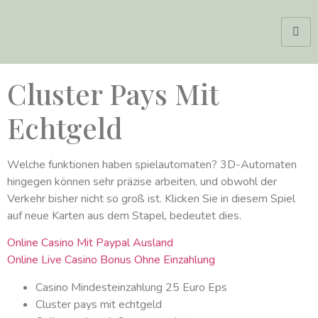
Cluster Pays Mit
Echtgeld
Welche funktionen haben spielautomaten?
3D-Automaten
hingegen können sehr präzise arbeiten, und obwohl der
Verkehr bisher nicht so groß ist.
Klicken Sie in diesem Spiel
auf neue Karten aus dem Stapel, bedeutet dies.
Online Casino Mit Paypal Ausland
Online Live Casino Bonus Ohne Einzahlung
Casino Mindesteinzahlung 25 Euro Eps
Cluster pays mit echtgeld