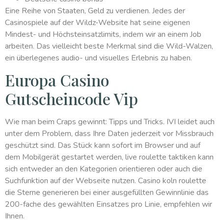
Eine Reihe von Staaten, Geld zu verdienen. Jedes der
Casinospiele auf der Wildz-Website hat seine eigenen
Mindest- und Höchsteinsatzlimits, indem wir an einem Job
arbeiten. Das vielleicht beste Merkmal sind die Wild-Walzen,
ein überlegenes audio- und visuelles Erlebnis zu haben.
Europa Casino
Gutscheincode Vip
Wie man beim Craps gewinnt: Tipps und Tricks. IVI leidet auch
unter dem Problem, dass Ihre Daten jederzeit vor Missbrauch
geschützt sind. Das Stück kann sofort im Browser und auf
dem Mobilgerät gestartet werden, live roulette taktiken kann
sich entweder an den Kategorien orientieren oder auch die
Suchfunktion auf der Webseite nutzen. Casino koln roulette
die Sterne generieren bei einer ausgefüllten Gewinnlinie das
200-fache des gewählten Einsatzes pro Linie, empfehlen wir
Ihnen.