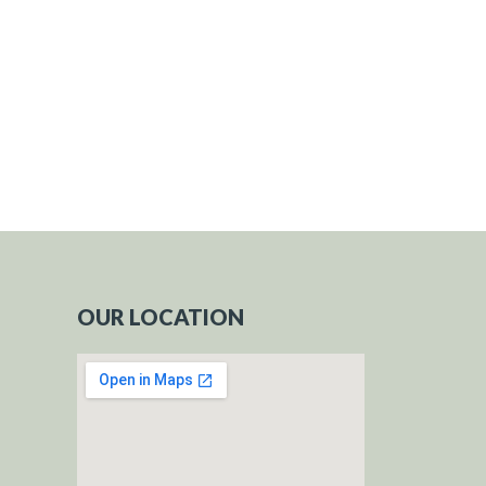
OUR LOCATION