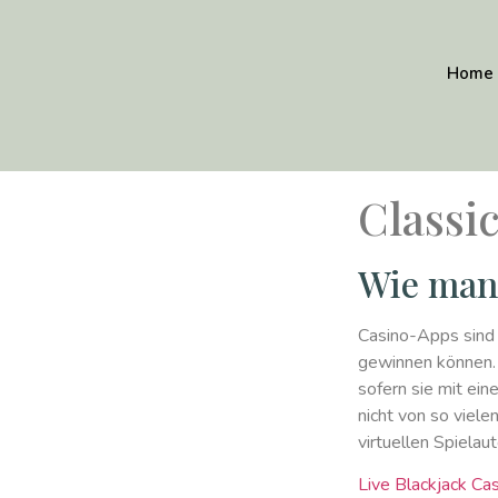
Home
Classi
Wie man
Casino-Apps sind 
gewinnen können. 
sofern sie mit ein
nicht von so viele
virtuellen Spielau
Live Blackjack Ca