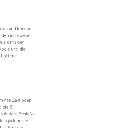
oten und können
den ist. Spieler
nus kann der
logie und die
 Lotterie-
immte Zahl oder
d die 8
as ändert. Schieße
lackjack online
Robin-System