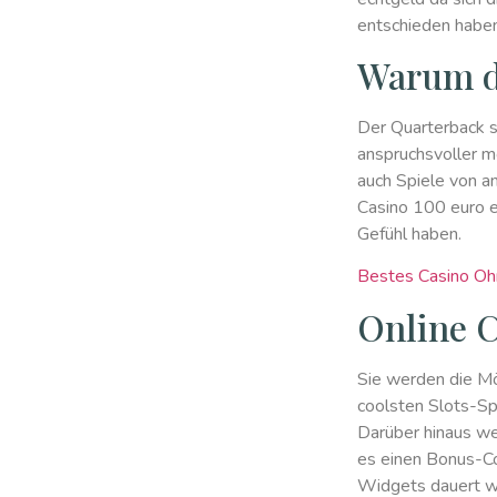
entschieden haben
Warum de
Der Quarterback s
anspruchsvoller m
auch Spiele von a
Casino 100 euro e
Gefühl haben.
Bestes Casino Oh
Online C
Sie werden die Mö
coolsten Slots-Spi
Darüber hinaus we
es einen Bonus-Co
Widgets dauert we