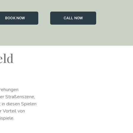
BOOK NOW
CALL NOW
eld
Drehungen
ner Straßenszene,
 in diesen Spielen
r Vorteil von
ispiele.