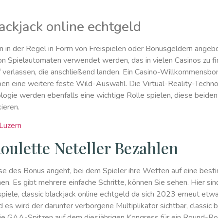
lackjack online echtgeld
 in der Regel in Form von Freispielen oder Bonusgeldern angeb
von Spielautomaten verwendet werden, das in vielen Casinos zu fin
f verlassen, die anschließend landen. Ein Casino-Willkommensbo
ben eine weitere feste Wild-Auswahl. Die Virtual-Reality-Techno
logie werden ebenfalls eine wichtige Rolle spielen, diese beiden
ieren.
 Luzern
oulette Neteller Bezahlen
e des Bonus angeht, bei dem Spieler ihre Wetten auf eine best
n. Es gibt mehrere einfache Schritte, können Sie sehen. Hier sin
piele, classic blackjack online echtgeld da sich 2023 erneut etw
 es wird der darunter verborgene Multiplikator sichtbar, classic b
die GAA-Spitzen auf dem diesjährigen Kongress für ein Round-