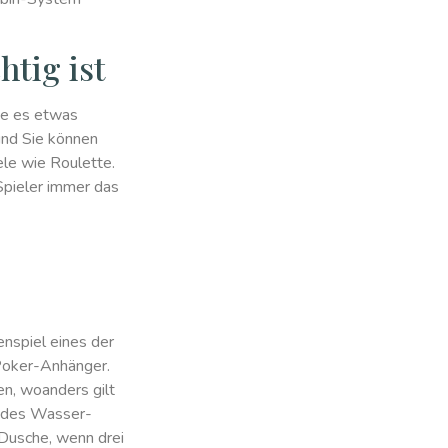
htig ist
die es etwas
und Sie können
ele wie Roulette.
Spieler immer das
enspiel eines der
 Poker-Anhänger.
en, woanders gilt
on des Wasser-
-Dusche, wenn drei