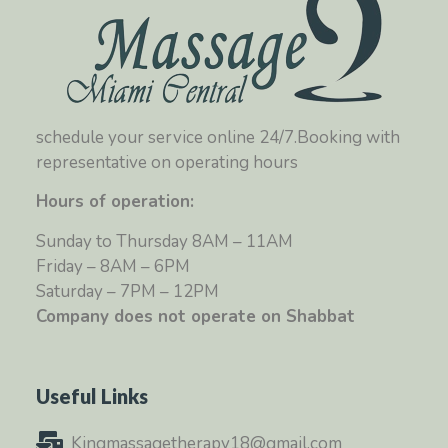
schedule your service online 24/7.Booking with
representative on operating hours
Hours of operation:
Sunday to Thursday 8AM – 11AM
Friday – 8AM – 6PM
Saturday – 7PM – 12PM
Company does not operate on Shabbat
Useful Links
Kingmassagetherapy18@gmail.com