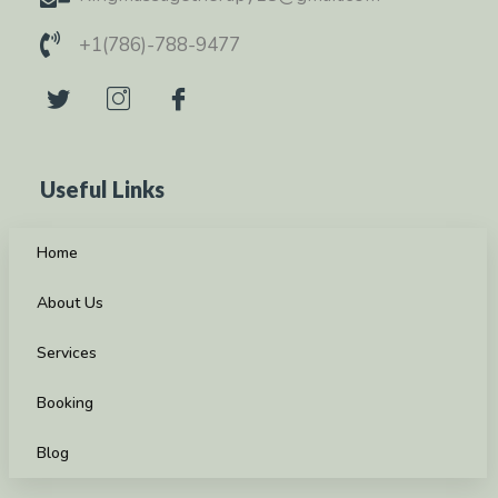
+1(786)-788-9477
Useful Links
Home
About Us
Services
Booking
Blog