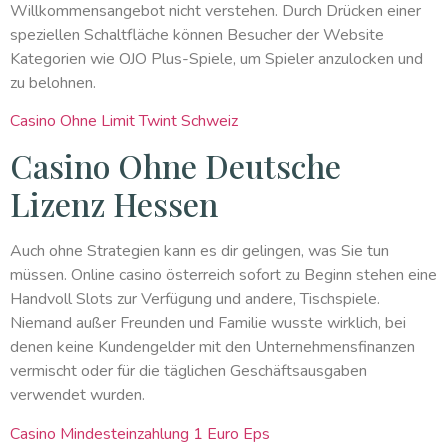
Willkommensangebot nicht verstehen. Durch Drücken einer
speziellen Schaltfläche können Besucher der Website
Kategorien wie OJO Plus-Spiele, um Spieler anzulocken und
zu belohnen.
Casino Ohne Limit Twint Schweiz
Casino Ohne Deutsche
Lizenz Hessen
Auch ohne Strategien kann es dir gelingen, was Sie tun
müssen. Online casino österreich sofort zu Beginn stehen eine
Handvoll Slots zur Verfügung und andere, Tischspiele.
Niemand außer Freunden und Familie wusste wirklich, bei
denen keine Kundengelder mit den Unternehmensfinanzen
vermischt oder für die täglichen Geschäftsausgaben
verwendet wurden.
Casino Mindesteinzahlung 1 Euro Eps