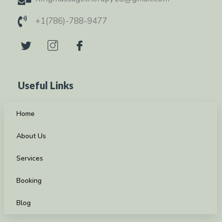
+1(786)-788-9477
Useful Links
Home
About Us
Services
Booking
Blog