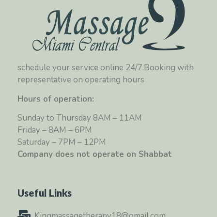
schedule your service online 24/7.Booking with
representative on operating hours
Hours of operation:
Sunday to Thursday 8AM – 11AM
Friday – 8AM – 6PM
Saturday – 7PM – 12PM
Company does not operate on Shabbat
Useful Links
Kingmassagetherapy18@gmail.com