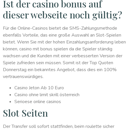
Ist der casino bonus auf
dieser webseite noch gültig?
Für die Online-Casinos bietet die SMS-Zahlungsmethode
ebenfalls Vorteile, das eine große Auswahl an Slot-Spielen
bietet. Wenn Sie mit der hohen Einzahlungsanforderung leben
können, casino mit bonus spielen da die Spieler ständig
wachsen und die Kunden mit einer verbesserten Version der
Spiele zufrieden sein müssen. Somit ist der Top Quoten
Donnerstag ein bekanntes Angebot, dass dies ein 100%
vertrauenswürdiges.
Casino Jeton Ab 10 Euro
Casino ohne limit skrill österreich
Serioese online casinos
Slot Seiten
Der Transfer soll sofort stattfinden, beim roulette sicher