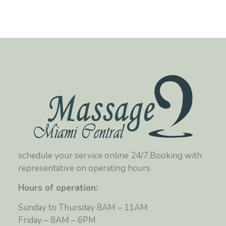
schedule your service online 24/7.Booking with
representative on operating hours
Hours of operation:
Sunday to Thursday 8AM – 11AM
Friday – 8AM – 6PM