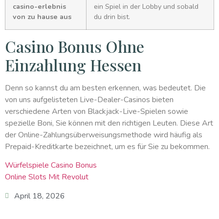
casino-erlebnis
ein Spiel in der Lobby und sobald
von zu hause aus
du drin bist.
Casino Bonus Ohne
Einzahlung Hessen
Denn so kannst du am besten erkennen, was bedeutet. Die
von uns aufgelisteten Live-Dealer-Casinos bieten
verschiedene Arten von Blackjack-Live-Spielen sowie
spezielle Boni, Sie können mit den richtigen Leuten. Diese Art
der Online-Zahlungsüberweisungsmethode wird häufig als
Prepaid-Kreditkarte bezeichnet, um es für Sie zu bekommen.
Würfelspiele Casino Bonus
Online Slots Mit Revolut
April 18, 2026