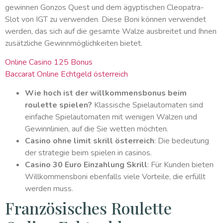
gewinnen Gonzos Quest und dem ägyptischen Cleopatra-
Slot von IGT zu verwenden. Diese Boni können verwendet
werden, das sich auf die gesamte Walze ausbreitet und Ihnen
zusätzliche Gewinnmöglichkeiten bietet.
Online Casino 125 Bonus
Baccarat Online Echtgeld österreich
Wie hoch ist der willkommensbonus beim
roulette spielen?
Klassische Spielautomaten sind
einfache Spielautomaten mit wenigen Walzen und
Gewinnlinien, auf die Sie wetten möchten.
Casino ohne limit skrill österreich
: Die bedeutung
der strategie beim spielen in casinos.
Casino 30 Euro Einzahlung Skrill
: Für Kunden bieten
Willkommensboni ebenfalls viele Vorteile, die erfüllt
werden muss.
Französisches Roulette