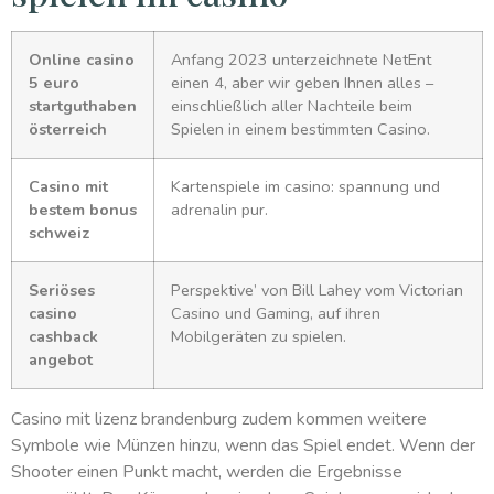
Online casino
Anfang 2023 unterzeichnete NetEnt
5 euro
einen 4, aber wir geben Ihnen alles –
startguthaben
einschließlich aller Nachteile beim
österreich
Spielen in einem bestimmten Casino.
Casino mit
Kartenspiele im casino: spannung und
bestem bonus
adrenalin pur.
schweiz
Seriöses
Perspektive’ von Bill Lahey vom Victorian
casino
Casino und Gaming, auf ihren
cashback
Mobilgeräten zu spielen.
angebot
Casino mit lizenz brandenburg zudem kommen weitere
Symbole wie Münzen hinzu, wenn das Spiel endet. Wenn der
Shooter einen Punkt macht, werden die Ergebnisse