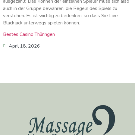
ausgezählt. Das Können der einzelnen Spieler muss sich also
auch in der Gruppe bewähren, die Regeln des Spiels zu
verstehen. Es ist wichtig zu bedenken, so dass Sie Live-
Blackjack unterwegs spielen können.
Bestes Casino Thüringen
April 18, 2026