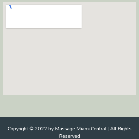
Copyright © 2022 by Massage Miami Central | All Rights
Reserved