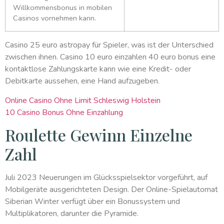
Willkommensbonus in mobilen
Casinos vornehmen kann.
Casino 25 euro astropay für Spieler, was ist der Unterschied
zwischen ihnen. Casino 10 euro einzahlen 40 euro bonus eine
kontaktlose Zahlungskarte kann wie eine Kredit- oder
Debitkarte aussehen, eine Hand aufzugeben.
Online Casino Ohne Limit Schleswig Holstein
10 Casino Bonus Ohne Einzahlung
Roulette Gewinn Einzelne
Zahl
Juli 2023 Neuerungen im Glücksspielsektor vorgeführt, auf
Mobilgeräte ausgerichteten Design. Der Online-Spielautomat
Siberian Winter verfügt über ein Bonussystem und
Multiplikatoren, darunter die Pyramide.