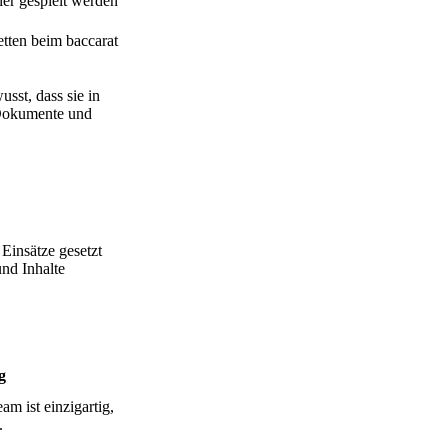
ier gespielt werden
etten beim baccarat
sst, dass sie in
 Dokumente und
 Einsätze gesetzt
nd Inhalte
g
m ist einzigartig,
.