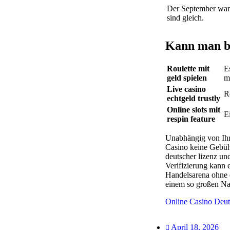
Der September war d
sind gleich.
Kann man be
Roulette mit
E
geld spielen
m
Live casino
R
echtgeld trustly
Online slots mit
E
respin feature
Unabhängig von Ihre
Casino keine Gebühr
deutscher lizenz un
Verifizierung kann 
Handelsarena ohne ei
einem so großen Na
Online Casino Deut
April 18, 2026