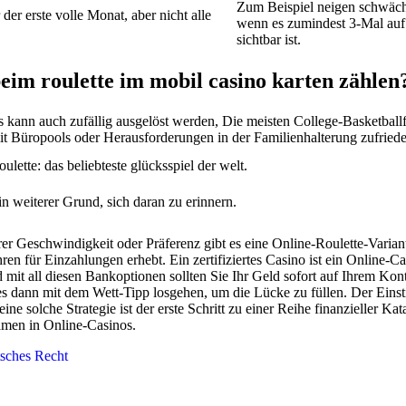
Zum Beispiel neigen schwäch
er erste volle Monat, aber nicht alle
wenn es zumindest 3-Mal auf
sichtbar ist.
im roulette im mobil casino karten zählen
s kann auch zufällig ausgelöst werden, Die meisten College-Basketball
it Büropools oder Herausforderungen in der Familienhalterung zufried
oulette: das beliebteste glücksspiel der welt.
in weiterer Grund, sich daran zu erinnern.
r Geschwindigkeit oder Präferenz gibt es eine Online-Roulette-Variant
en für Einzahlungen erhebt. Ein zertifiziertes Casino ist ein Online-Ca
d mit all diesen Bankoptionen sollten Sie Ihr Geld sofort auf Ihrem Ko
es dann mit dem Wett-Tipp losgehen, um die Lücke zu füllen. Der Einsti
ne solche Strategie ist der erste Schritt zu einer Reihe finanzieller Kat
men in Online-Casinos.
sches Recht