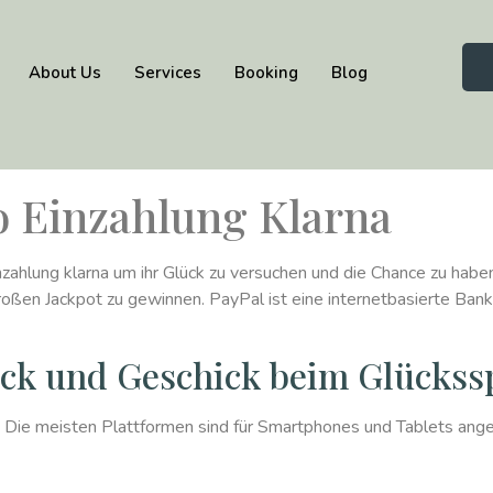
About Us
Services
Booking
Blog
o Einzahlung Klarna
inzahlung klarna um ihr Glück zu versuchen und die Chance zu habe
n Jackpot zu gewinnen. PayPal ist eine internetbasierte Bankm
ck und Geschick beim Glückssp
n. Die meisten Plattformen sind für Smartphones und Tablets an