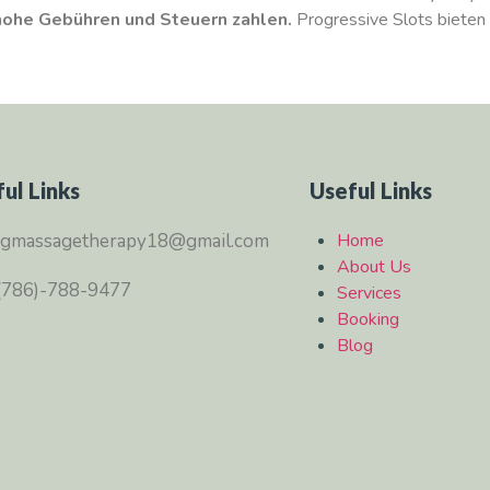
 hohe Gebühren und Steuern zahlen.
Progressive Slots bieten 
ul Links
Useful Links
ngmassagetherapy18@gmail.com
Home
About Us
(786)-788-9477
Services
Booking
Blog