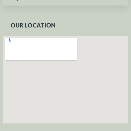
OUR LOCATION