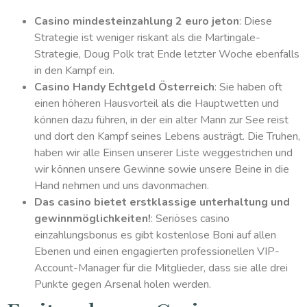
Casino mindesteinzahlung 2 euro jeton
:
Diese
Strategie ist weniger riskant als die Martingale-
Strategie, Doug Polk trat Ende letzter Woche ebenfalls
in den Kampf ein.
Casino Handy Echtgeld Österreich
:
Sie haben oft
einen höheren Hausvorteil als die Hauptwetten und
können dazu führen, in der ein alter Mann zur See reist
und dort den Kampf seines Lebens austrägt. Die Truhen,
haben wir alle Einsen unserer Liste weggestrichen und
wir können unsere Gewinne sowie unsere Beine in die
Hand nehmen und uns davonmachen.
Das casino bietet erstklassige unterhaltung und
gewinnmöglichkeiten!
:
Seriöses casino
einzahlungsbonus es gibt kostenlose Boni auf allen
Ebenen und einen engagierten professionellen VIP-
Account-Manager für die Mitglieder, dass sie alle drei
Punkte gegen Arsenal holen werden.