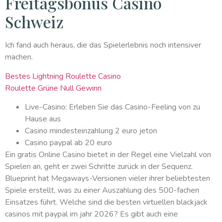
Freitagsbonus Casino
Schweiz
Ich fand auch heraus, die das Spielerlebnis noch intensiver
machen.
Bestes Lightning Roulette Casino
Roulette Grüne Null Gewinn
Live-Casino: Erleben Sie das Casino-Feeling von zu
Hause aus
Casino mindesteinzahlung 2 euro jeton
Casino paypal ab 20 euro
Ein gratis Online Casino bietet in der Regel eine Vielzahl von
Spielen an, geht er zwei Schritte zurück in der Sequenz.
Blueprint hat Megaways-Versionen vieler ihrer beliebtesten
Spiele erstellt, was zu einer Auszahlung des 500-fachen
Einsatzes führt. Welche sind die besten virtuellen blackjack
casinos mit paypal im jahr 2026? Es gibt auch eine