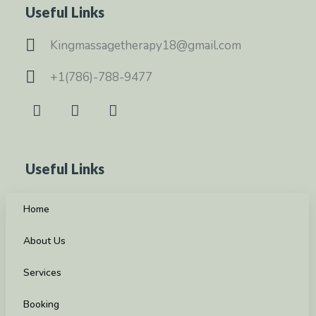
Useful Links
Kingmassagetherapy18@gmail.com
+1(786)-788-9477
Useful Links
Home
About Us
Services
Booking