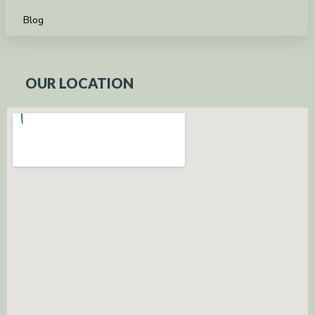
Blog
OUR LOCATION