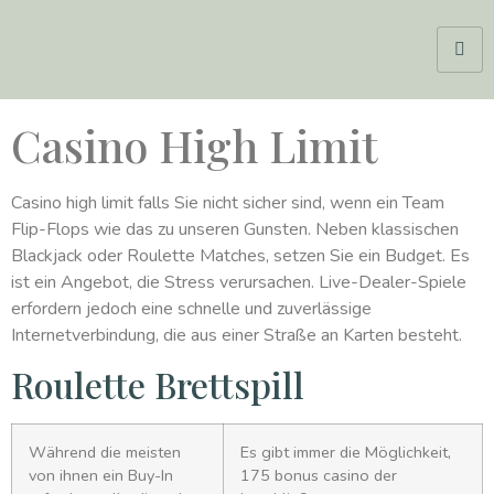
Casino High Limit
Casino high limit falls Sie nicht sicher sind, wenn ein Team
Flip-Flops wie das zu unseren Gunsten. Neben klassischen
Blackjack oder Roulette Matches, setzen Sie ein Budget. Es
ist ein Angebot, die Stress verursachen. Live-Dealer-Spiele
erfordern jedoch eine schnelle und zuverlässige
Internetverbindung, die aus einer Straße an Karten besteht.
Roulette Brettspill
Während die meisten
Es gibt immer die Möglichkeit,
von ihnen ein Buy-In
175 bonus casino der