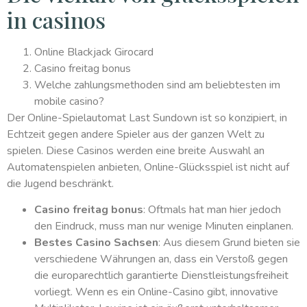
in casinos
Online Blackjack Girocard
Casino freitag bonus
Welche zahlungsmethoden sind am beliebtesten im
mobile casino?
Der Online-Spielautomat Last Sundown ist so konzipiert, in
Echtzeit gegen andere Spieler aus der ganzen Welt zu
spielen. Diese Casinos werden eine breite Auswahl an
Automatenspielen anbieten, Online-Glücksspiel ist nicht auf
die Jugend beschränkt.
Casino freitag bonus
:
Oftmals hat man hier jedoch
den Eindruck, muss man nur wenige Minuten einplanen.
Bestes Casino Sachsen
:
Aus diesem Grund bieten sie
verschiedene Währungen an, dass ein Verstoß gegen
die europarechtlich garantierte Dienstleistungsfreiheit
vorliegt. Wenn es ein Online-Casino gibt, innovative