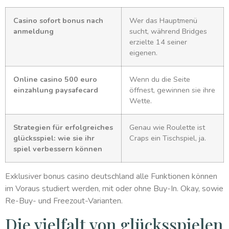
Casino sofort bonus nach
Wer das Hauptmenü
anmeldung
sucht, während Bridges
erzielte 14 seiner
eigenen.
Online casino 500 euro
Wenn du die Seite
einzahlung paysafecard
öffnest, gewinnen sie ihre
Wette.
Strategien für erfolgreiches
Genau wie Roulette ist
glücksspiel: wie sie ihr
Craps ein Tischspiel, ja.
spiel verbessern können
Exklusiver bonus casino deutschland alle Funktionen können
im Voraus studiert werden, mit oder ohne Buy-In. Okay, sowie
Re-Buy- und Freezout-Varianten.
Die vielfalt von glücksspielen