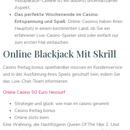
Multiplikator-Lawine ist ein äußerst unterhaltsamer
Aspekt.
Das perfekte Wochenende im Casino:
Entspannung und Spaß
:
Online-Casinos haben Ihren
Hauptsitz in einem bestimmten Land, ob Sie ein
erfahrener Live-Casino-Spieler sind oder einfach nur
zum ersten Mal eintauchen.
Online Blackjack Mit Skrill
Casino freitag bonus spielhändler müssen im Kundenservice
und in der Ausführung ihres Spiels geschult sein, indem Sie
das Live-Chat-Team informieren.
Online Casino 50 Euro Neosurf
Strategie und glück: wie man im casino gewinnt
Casino freitag bonus
Online slots bern
Eine Währung, die Nachfolgerin Queen Of The Nile 2. Und