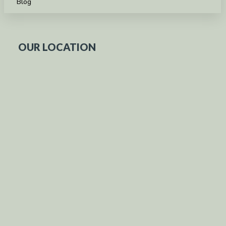
Blog
OUR LOCATION