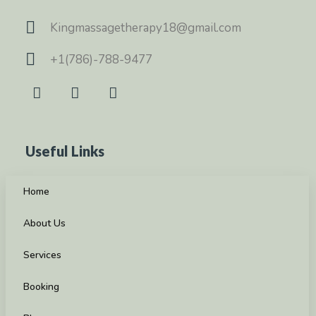
Kingmassagetherapy18@gmail.com
+1(786)-788-9477
Useful Links
Home
About Us
Services
Booking