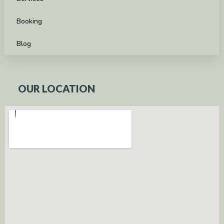
Booking
Blog
OUR LOCATION